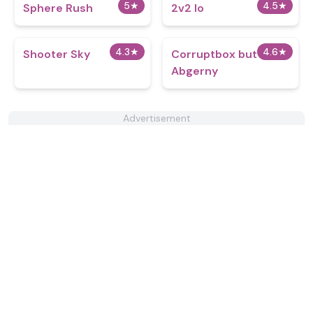
5
★
4.5
★
Sphere Rush
2v2 Io
4.3
★
4.6
★
Shooter Sky
Corruptbox but
Abgerny
Advertisement