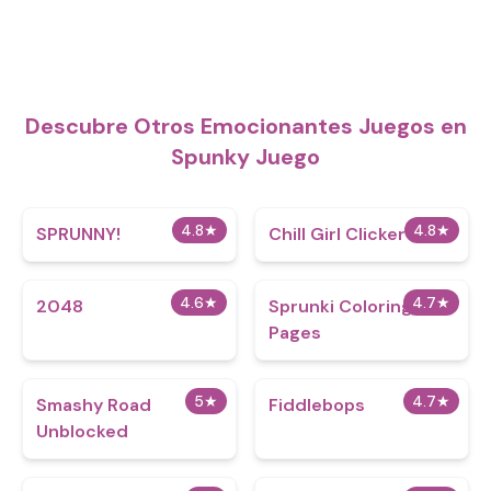
Descubre Otros Emocionantes Juegos en
Spunky Juego
4.8
★
4.8
★
SPRUNNY!
Chill Girl Clicker
4.6
★
4.7
★
2048
Sprunki Coloring
Pages
5
★
4.7
★
Smashy Road
Fiddlebops
Unblocked