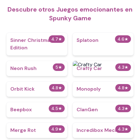
Descubre otros Juegos emocionantes en
Spunky Game
4.7
★
4.6
★
Sinner Christmas
Splatoon
Edition
5
★
4.3
★
Neon Rush
Crafty Car
4.8
★
4.8
★
Orbit Kick
Monopoly
4.5
★
4.3
★
Beepbox
ClanGen
4.9
★
4.3
★
Merge Rot
Incredibox Mechanic