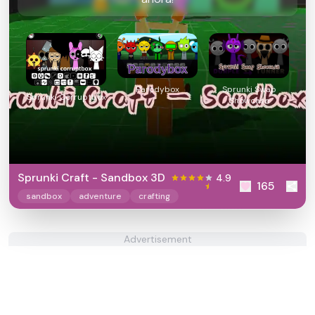
Parodybox
Sprunki Swap
Sprunki Corruptbox
Showcase
Sprunki Craft - Sandbox 3D
4.9
165
sandbox
adventure
crafting
Advertisement