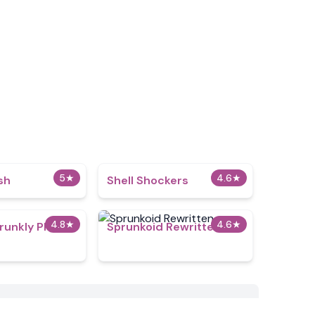
5
★
4.6
★
sh
Shell Shockers
4.8
★
4.6
★
runkly Phase
Sprunkoid Rewritten