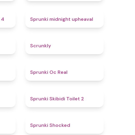
4.7
4.9
 4
Sprunki midnight upheaval
4.8
4.7
Scrunkly
4.4
4.5
Sprunki Oc Real
4.9
4.7
Sprunki Skibidi Toilet 2
5
4.5
Sprunki Shocked