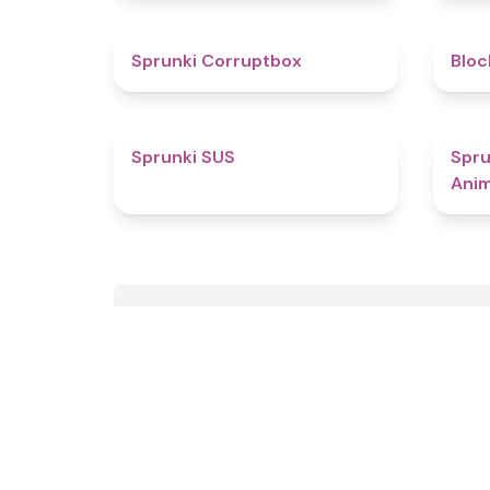
4.6
Sprunki Corruptbox
Bloc
4.7
Sprunki SUS
Spru
Anim