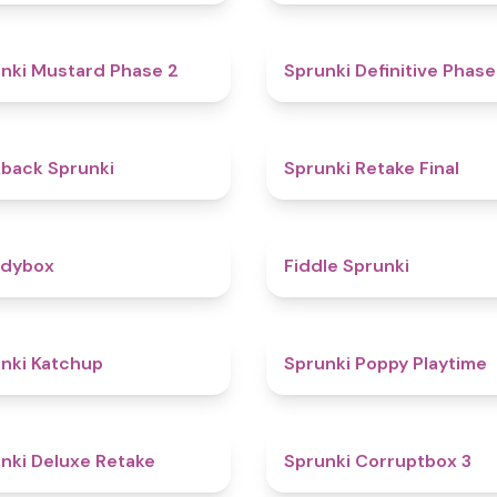
4.3
nki Mustard Phase 2
Sprunki Definitive Phase
4.4
kback Sprunki
Sprunki Retake Final
4.3
odybox
Fiddle Sprunki
4
nki Katchup
Sprunki Poppy Playtime
4.1
nki Deluxe Retake
Sprunki Corruptbox 3