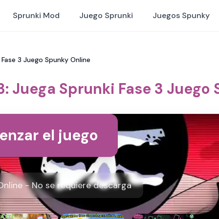
Sprunki Mod
Juego Sprunki
Juegos Spunky
i Fase 3 Juego Spunky Online
3: Juega Sprunki Fase 3 Juego
nzar el juego
Online - No se requiere descarga