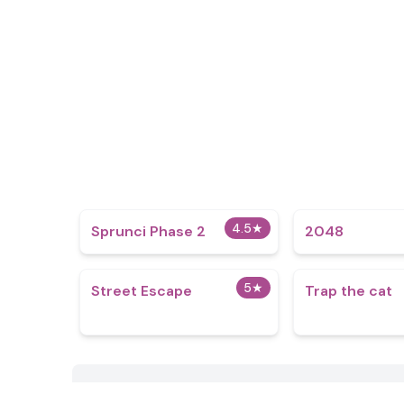
4.5
★
Sprunci Phase 2
2048
5
★
Street Escape
Trap the cat