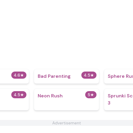
4.6
★
4.5
★
Bad Parenting
Sphere Ru
4.5
★
5
★
Neon Rush
Sprunki Sc
3
Advertisement