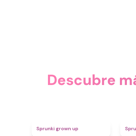
Descubre má
4.4
Sprunki grown up
Spru