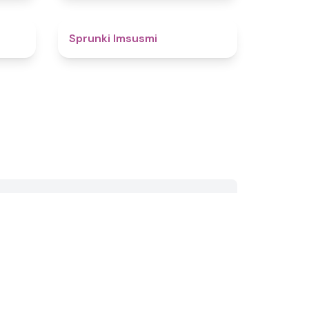
4.6
4.5
Sprunki Imsusmi