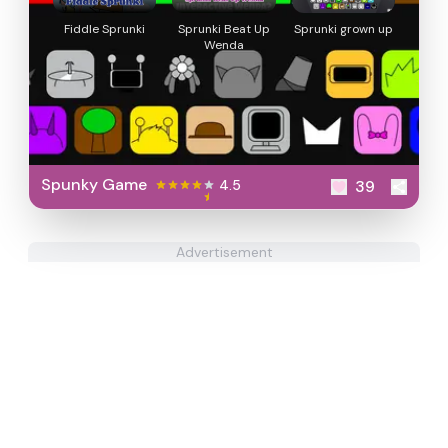
Fiddle Sprunki
Sprunki Beat Up
Sprunki grown up
Wenda
Spunky Game
4.5
39
Advertisement