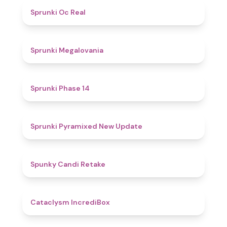
4.5
Sprunki Oc Real
4.5
Sprunki Megalovania
4.5
Sprunki Phase 14
4.3
Sprunki Pyramixed New Update
4.6
Spunky Candi Retake
4.5
Cataclysm IncrediBox