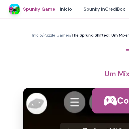
Spunky Game
Início
Spunky InCrediBox
Início
/
Puzzle Games
/
The Sprunki Shifted!: Um Mix
Um Mix
Co