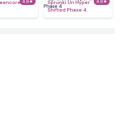
4.6
★
4.6
★
reencore
Sprunki Un Hyper
n
Shifted Phase 4