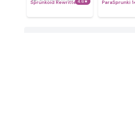
4.6
★
Sprunkoid Rewritten
ParaSprunki 1