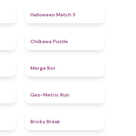
4.5
4.6
Halloween Match 3
5
4.6
Chiikawa Puzzle
4.9
4.9
Merge Rot
4.4
4.5
Geo-Metric Run
5
4.7
Bricky Break