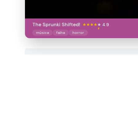
The Sprunki Shifted!
4.9
música
falha
horror