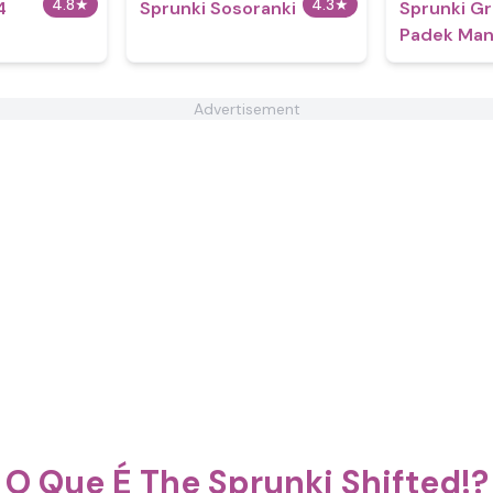
4.8
★
4.3
★
4
Sprunki Sosoranki
Sprunki G
Padek Ma
Advertisement
O Que É The Sprunki Shifted!?