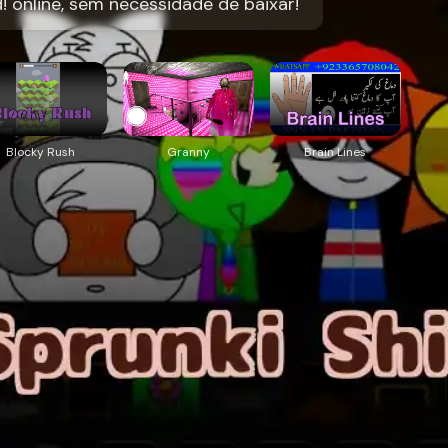
! online, sem necessidade de baixar!
Blocky Rush
Granny
Brain Lines