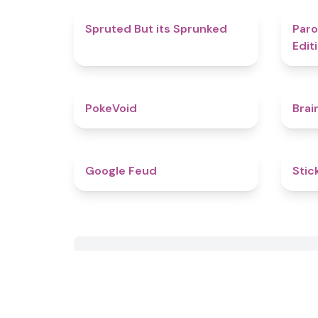
4.4
Spruted But its Sprunked
Paro
Edit
4.8
PokeVoid​
Brai
4.8
Google Feud
Stic