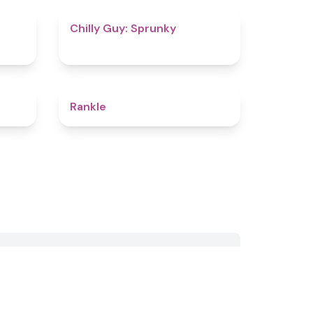
4.5
4.8
Chilly Guy: Sprunky
4.8
4.4
Rankle