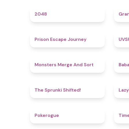
4.6
2048
Gra
4.7
Prison Escape Journey
UVS
5
Monsters Merge And Sort
Baba
4.9
The Sprunki Shifted!
Lazy
4.8
Pokerogue
Tim