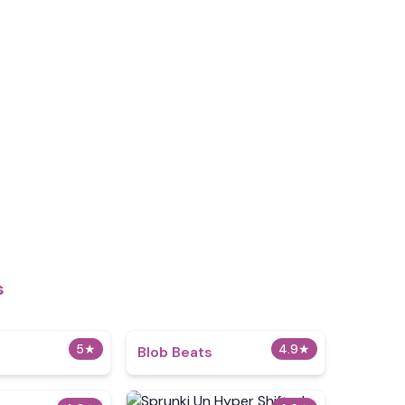
s
5
★
4.9
★
Blob Beats​