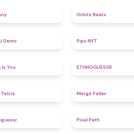
4.3
nny
Orbits Beats
4.8
U Demo
Pips NYT
4.5
 Is You
ETHNOGUESSR
4.8
 Tetris
Merge Fellas
4.9
eguessr
Pixel Path