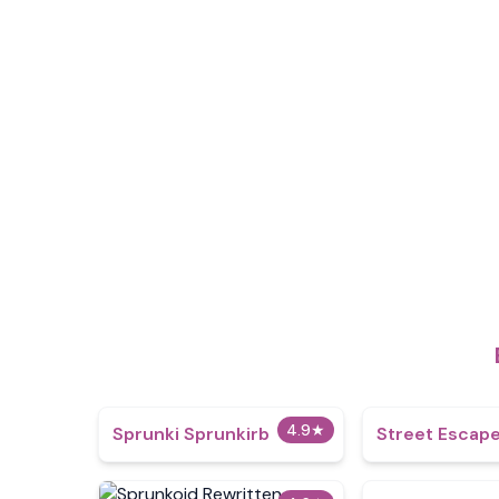
4.9
★
Sprunki Sprunkirb
Street Escap