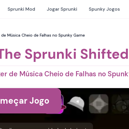
Sprunki Mod
Jogar Sprunki
Spunky Jogos
er de Música Cheio de Falhas no Spunky Game
The Sprunki Shifted
er de Música Cheio de Falhas no Spun
meçar Jogo