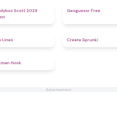
4.8
dybox Scott 2029
Geoguessr Free
ion
4.4
n Lines
Create Sprunki​
4.5
kman Hook
Advertisement