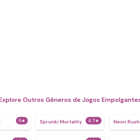
Explore Outros Gêneros de Jogos Empolgante
5
★
4.7
★
e
Sprunki Mortality
Neon Rush