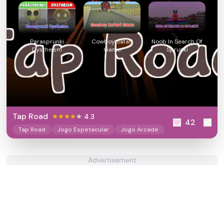
Parasprunki
Cowboy Safari
Noob In Search Of
Dystheism
Game
Sprunki
Tap Road
4.3
42
Tap Road
Jogo Espetacular
Jogo Arcade
Advertisement