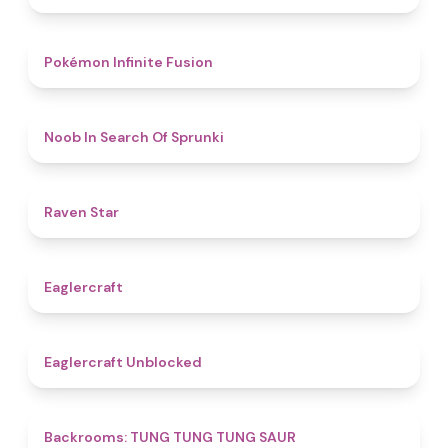
4.9
Pokémon Infinite Fusion
4.8
Noob In Search Of Sprunki
4.8
Raven Star
4.9
Eaglercraft
4.3
Eaglercraft Unblocked
4.5
Backrooms: TUNG TUNG TUNG SAUR