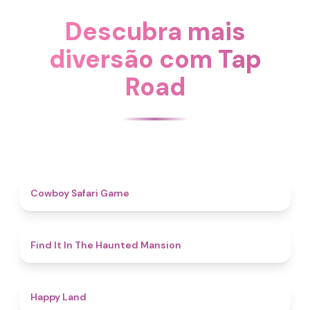
Descubra mais
diversão com Tap
Road
4.7
Cowboy Safari Game
4.7
Find It In The Haunted Mansion
4.4
Happy Land