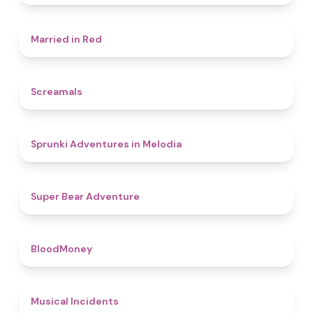
4.5
Married in Red
4.5
Screamals
4.3
Sprunki Adventures in Melodia
4.5
Super Bear Adventure
4.6
BloodMoney
4.6
Musical Incidents