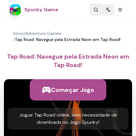
Spunky Game
Change langu
Início
/
Adventure Games
/
Tap Road: Navegue pela Estrada Neon em Tap Road!
Tap Road: Navegue pela Estrada Neon em
Tap Road!
Começar Jogo
Jogue Tap Road online, sem necessidade de
downloads no Jogo Spunky!