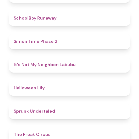
4.8
SchoolBoy Runaway
4.8
Simon Time Phase 2
4.7
It's Not My Neighbor: Labubu
5
Halloween Lily
4.4
Sprunk Undertaled
4.8
The Freak Circus