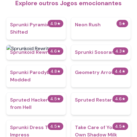
Explore outros Jogos emocionantes
4.9
★
5
★
Sprunki Pyramixed
Neon Rush
Shifted
4.6
★
4.3
★
Sprunkoid Rewritten
Sprunki Sosoranki
4.8
★
4.4
★
Sprunki Parodybox
Geometry Arrow 2
Modded
4.5
★
4.6
★
Spruted Hackers
Spruted Restarted
from Hell
4.5
★
4.5
★
Sprunki Dress To
Take Care of Your
Impress
Own Shadow Milk