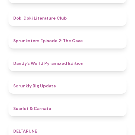
4.8
Doki Doki Literature Club
4.7
Sprunksters Episode 2: The Cave
4.3
Dandy’s World Pyramixed Edition
4.4
Scrunkly Big Update
5
Scarlet & Carnate
4.8
DELTARUNE