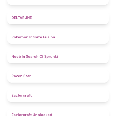
4.8
DELTARUNE
4.9
Pokémon Infinite Fusion
4.8
Noob In Search Of Sprunki
4.8
Raven Star
4.9
Eaglercraft
4.3
Eaglercraft Unblocked