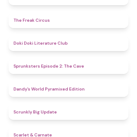
4.8
The Freak Circus
4.8
Doki Doki Literature Club
4.7
Sprunksters Episode 2: The Cave
4.3
Dandy’s World Pyramixed Edition
4.4
Scrunkly Big Update
5
Scarlet & Carnate