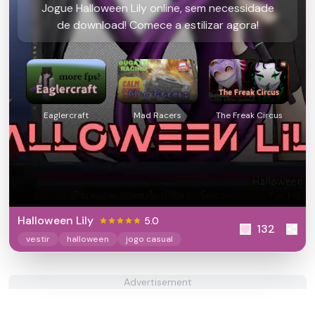
Jogue Halloween Lily online, sem necessidade
de download! Comece a estilizar agora!
Eaglercraft
Mad Racers
The Freak Circus
Halloween Lily
5.0
132
vestir
halloween
jogo casual
Advertisement