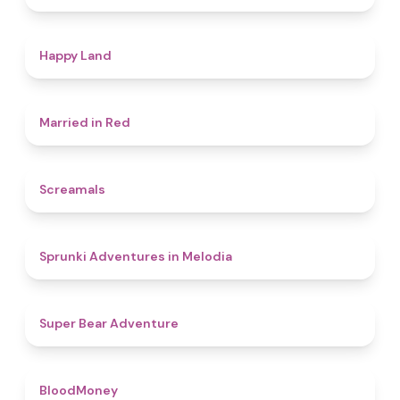
4.4
Happy Land
4.5
Married in Red
4.5
Screamals
4.3
Sprunki Adventures in Melodia
4.5
Super Bear Adventure
4.6
BloodMoney