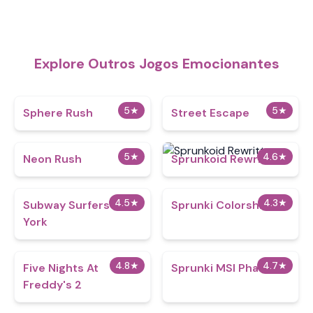
Explore Outros Jogos Emocionantes
5
★
5
★
Sphere Rush
Street Escape
5
★
4.6
★
Neon Rush
Sprunkoid Rewritten
4.5
★
4.3
★
Subway Surfers New
Sprunki Colorshifted
York
4.8
★
4.7
★
Five Nights At
Sprunki MSI Phase 4
Freddy's 2