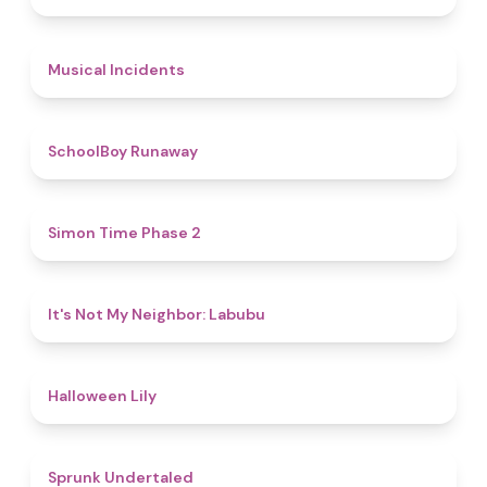
4.6
Musical Incidents
4.8
SchoolBoy Runaway
4.8
Simon Time Phase 2
4.7
It's Not My Neighbor: Labubu
5
Halloween Lily
4.4
Sprunk Undertaled