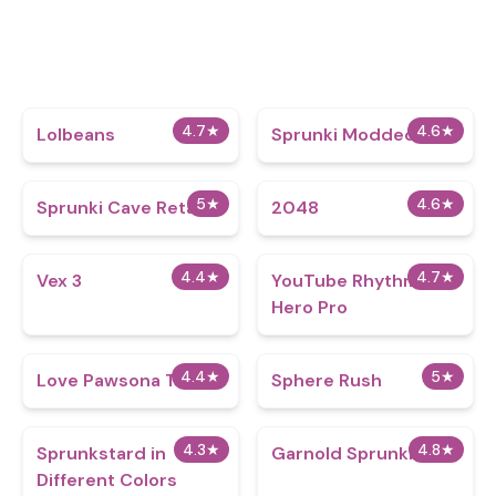
4.7
★
4.6
★
Lolbeans
Sprunki Modded
5
★
4.6
★
Sprunki Cave Retake
2048
4.4
★
4.7
★
Vex 3
YouTube Rhythm
Hero Pro
4.4
★
5
★
Love Pawsona Test
Sphere Rush
4.3
★
4.8
★
Sprunkstard in
Garnold Sprunki
Different Colors