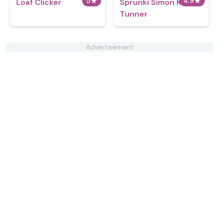
5
★
4.9
★
Loaf Clicker
Sprunki Simon Kill
Tunner
Advertisement