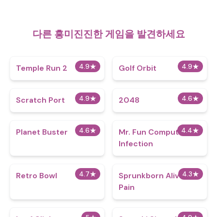
다른 흥미진진한 게임을 발견하세요
4.9
★
4.9
★
Temple Run 2
Golf Orbit
4.9
★
4.6
★
Scratch Port
2048
4.6
★
4.4
★
Planet Buster
Mr. Fun Computer
Infection
4.7
★
4.3
★
Retro Bowl
Sprunkborn Alive in
Pain