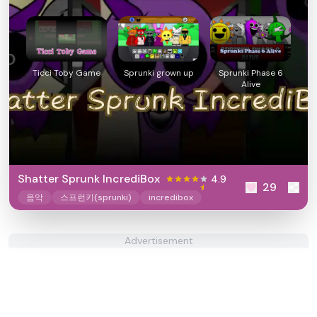
Ticci Toby Game
Sprunki grown up
Sprunki Phase 6
Alive
Shatter Sprunk IncrediBox
4.9
29
음악
스프런키(sprunki)
incredibox
Advertisement