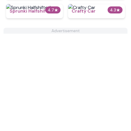
4.7
★
4.3
★
Sprunki Halfshifted
Crafty Car
Advertisement