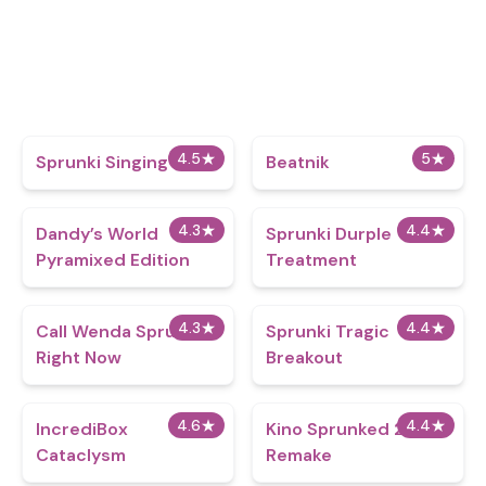
4.5
★
5
★
Sprunki Singing
Beatnik
4.3
★
4.4
★
Dandy’s World
Sprunki Durple
Pyramixed Edition
Treatment
4.3
★
4.4
★
Call Wenda Sprunki
Sprunki Tragic
Right Now
Breakout
4.6
★
4.4
★
IncrediBox
Kino Sprunked 2 Mini
Cataclysm
Remake