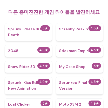
다른 흥미진진한 게임 타이틀을 발견하세요
5
★
4.5
★
Sprunki Phase 30
Scranky Reskin
Death
4.6
★
4.5
★
2048
Stickman Empires
4.5
★
5
★
Snow Rider 3D
My Cake Shop
4.9
★
4.5
★
Sprunki Kiss Edition
Sprunked Final
New Animation
Version
5
★
4.9
★
Loaf Clicker
Moto X3M 2