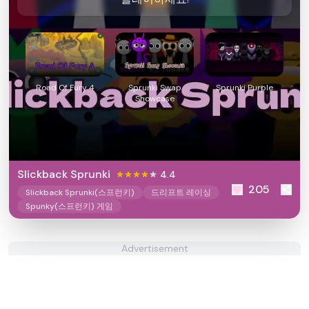
Road Of Fury 4
Sprunki Swap
Sprunki Purple
Showcase
Slickback Sprunki
4.4
205
Slickback Sprunki(스프런키)
드리프트 레이싱
Spunky(스프런키) 게임
Advertisement