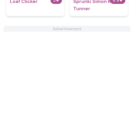
5
★
4.9
★
Loaf Clicker
Sprunki Simon Kill
Tunner
Advertisement