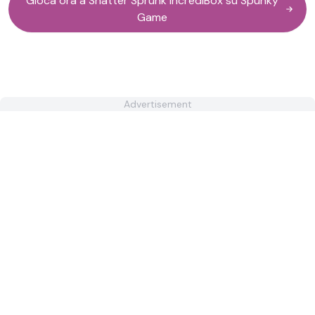
Gioca ora a Shatter Sprunk IncrediBox su Spunky
Game
Advertisement