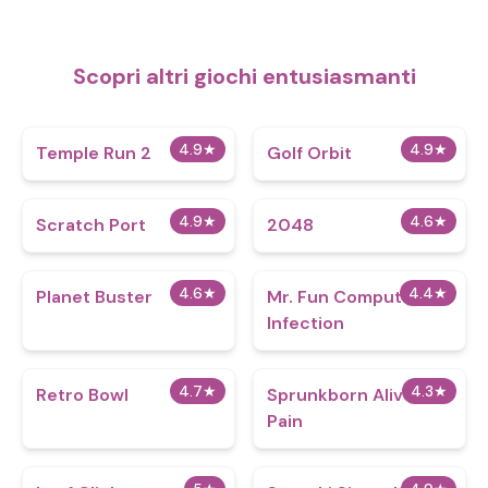
Scopri altri giochi entusiasmanti
4.9
★
4.9
★
Temple Run 2
Golf Orbit
4.9
★
4.6
★
Scratch Port
2048
4.6
★
4.4
★
Planet Buster
Mr. Fun Computer
Infection
4.7
★
4.3
★
Retro Bowl
Sprunkborn Alive in
Pain