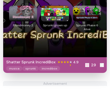
Bloodmoney 2
Sprunki grown up
Sprunki Phase 6
Alive
Shatter Sprunk IncrediBox
4.9
29
musica
sprunki
incredibox
Advertisement