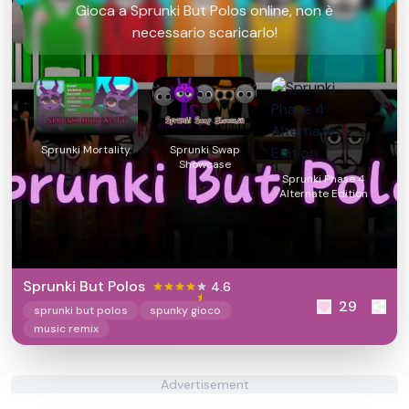
Gioca a Sprunki But Polos online, non è
necessario scaricarlo!
Sprunki Mortality
Sprunki Swap
Showcase
Sprunki Phase 4
Alternate Edition
Sprunki But Polos
4.6
29
sprunki but polos
spunky gioco
music remix
Advertisement