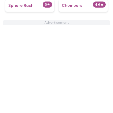
5
★
4.6
★
Sphere Rush
Chompers
Advertisement