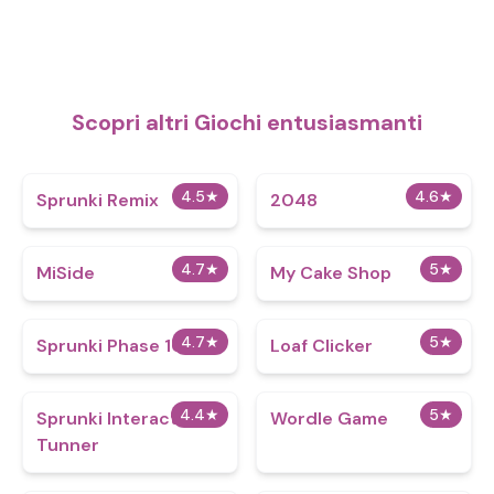
Scopri altri Giochi entusiasmanti
4.5
★
4.6
★
Sprunki Remix
2048
4.7
★
5
★
MiSide
My Cake Shop
4.7
★
5
★
Sprunki Phase 100
Loaf Clicker
4.4
★
5
★
Sprunki Interactive
Wordle Game
Tunner