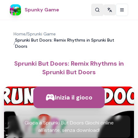
Spunky Game
Change langu
Home
/
Sprunki Game
Sprunki But Doors: Remix Rhythms in Sprunki But
/
Doors
Sprunki But Doors: Remix Rhythms in
Sprunki But Doors
Inizia il gioco
Gioca a Sprunki But Doors Giochi online
all'istante, senza download!