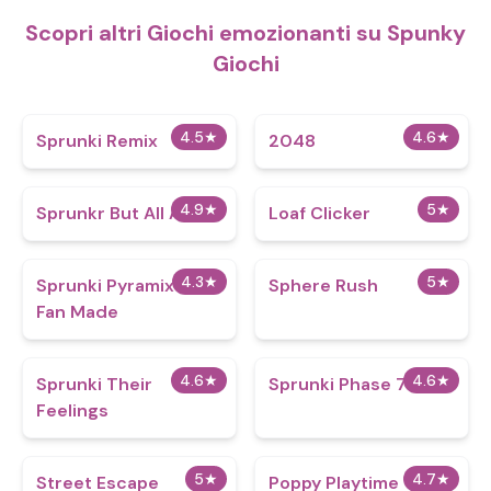
Scopri altri Giochi emozionanti su Spunky
Giochi
4.5
★
4.6
★
Sprunki Remix
2048
4.9
★
5
★
Sprunkr But All Alive
Loaf Clicker
4.3
★
5
★
Sprunki Pyramixed
Sphere Rush
Fan Made
4.6
★
4.6
★
Sprunki Their
Sprunki Phase 7
Feelings
5
★
4.7
★
Street Escape
Poppy Playtime