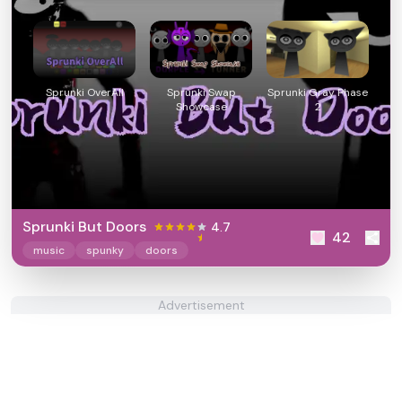
Sprunki OverAll
Sprunki Swap
Sprunki Gray Phase
Showcase
2
Sprunki But Doors
4.7
42
music
spunky
doors
Advertisement