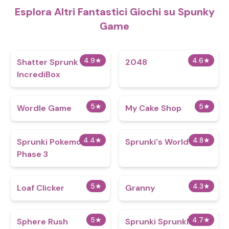
Esplora Altri Fantastici Giochi su Spunky
Game
4.9
★
4.6
★
Shatter Sprunk
2048
IncrediBox
5
★
5
★
Wordle Game
My Cake Shop
4.4
★
4.8
★
Sprunki Pokemon
Sprunki's World
Phase 3
5
★
4.3
★
Loaf Clicker
Granny
5
★
4.7
★
Sphere Rush
Sprunki Sprunklings