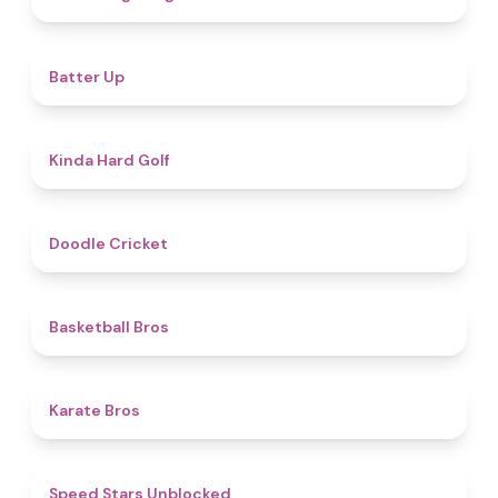
4.8
Batter Up
4.6
Kinda Hard Golf
4.6
Doodle Cricket
4.5
Basketball Bros
4.7
Karate Bros
4.8
Speed Stars Unblocked