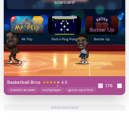
scaricare!
Mr Flip
Retro Ping Pong
Batter Up
Basketball Bros
4.5
176
basket arcade
multiplayer
gioco sportivo
Advertisement