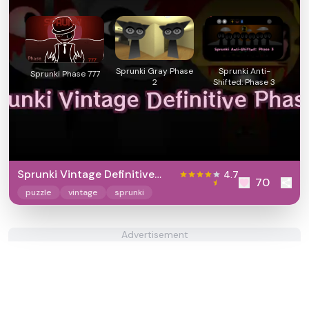
Sprunki Gray Phase
Sprunki Anti-
Sprunki Phase 777
2
Shifted: Phase 3
Sprunki Vintage Definitive
4.7
70
Phase 3
puzzle
vintage
sprunki
Advertisement