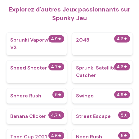
Explorez d'autres Jeux passionnants sur
Spunky Jeu
4.9
★
4.6
★
Sprunki Vaporwave
2048
V2
4.7
★
4.6
★
Speed Shooter
Sprunki Satellite
Catcher
5
★
4.9
★
Sphere Rush
Swingo
4.7
★
5
★
Banana Clicker
Street Escape
4.6
★
5
★
Toon Cup 2021
Neon Rush