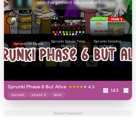
téléchargement nécessaire !
Sprunki Simon Time
Sprunki Doodoo
Sprunki Un Hyper
Phase 2
Fard
Shifted Phase 4
Sprunki Phase 6 But Alive
4.3
143
sprunki
phase 6
alive
Advertisement