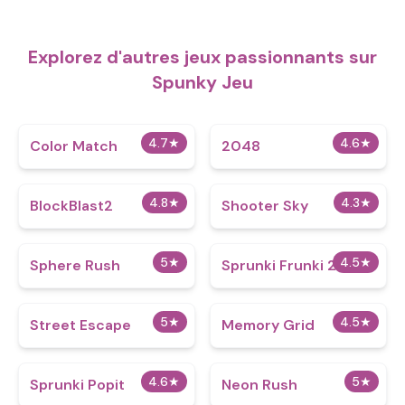
Explorez d'autres jeux passionnants sur
Spunky Jeu
4.7
★
4.6
★
Color Match
2048
4.8
★
4.3
★
BlockBlast2
Shooter Sky
5
★
4.5
★
Sphere Rush
Sprunki Frunki 2.0
5
★
4.5
★
Street Escape
Memory Grid
4.6
★
5
★
Sprunki Popit
Neon Rush