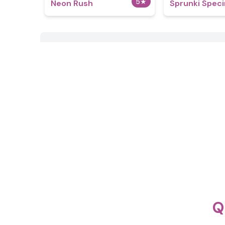
5
★
Neon Rush
Sprunki Spec
Q