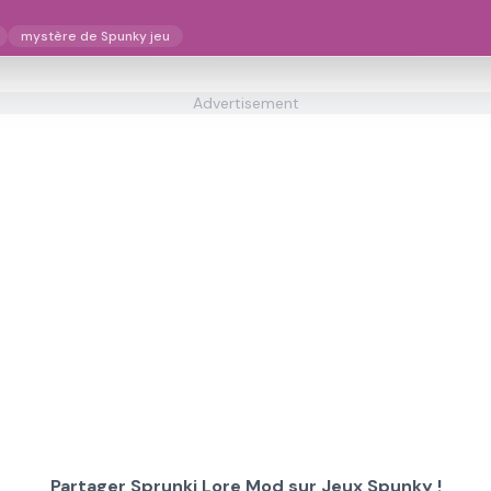
mystère de Spunky jeu
Advertisement
Partager Sprunki Lore Mod sur Jeux Spunky !