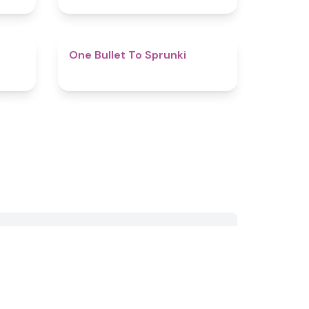
4.8
4.9
One Bullet To Sprunki