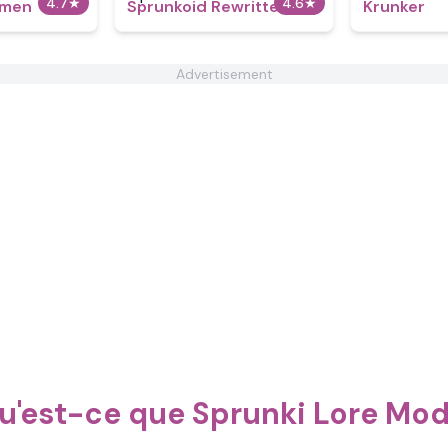
4.7
★
4.6
★
imen
Sprunkoid Rewritten
Krunker
Advertisement
u'est-ce que Sprunki Lore Mod