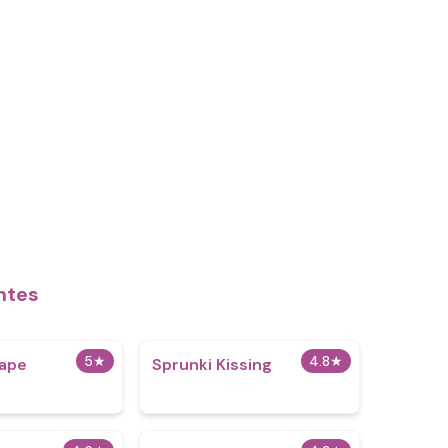
ntes
5
★
4.8
★
cape
Sprunki Kissing