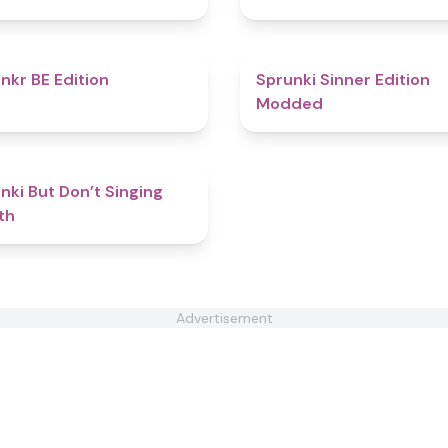
4.7
nkr BE Edition
Sprunki Sinner Edition
Modded
4.8
nki But Don’t Singing
th
Advertisement