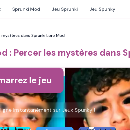
x
Sprunki Mod
Jeu Sprunki
Jeu Spunky
es mystères dans Sprunki Lore Mod
d : Percer les mystères dans 
arrez le jeu
ligne instantanément sur Jeux Spunky !