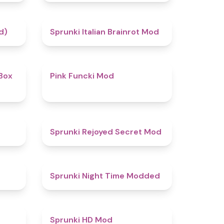
4.4
4.8
d)
Sprunki Italian Brainrot Mod
4.6
4.8
Box
Pink Funcki Mod
4.7
4.5
Sprunki Rejoyed Secret Mod
5
4.4
Sprunki Night Time Modded
4.4
4.6
Sprunki HD Mod