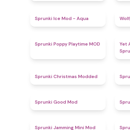
4.9
Sprunki Ice Mod - Aqua
Wolf
5
Sprunki Poppy Playtime MOD
Yet 
Spru
4.5
Sprunki Christmas Modded
Spru
4.9
Sprunki Good Mod
Spru
4.9
Sprunki Jamming Mini Mod
Spru