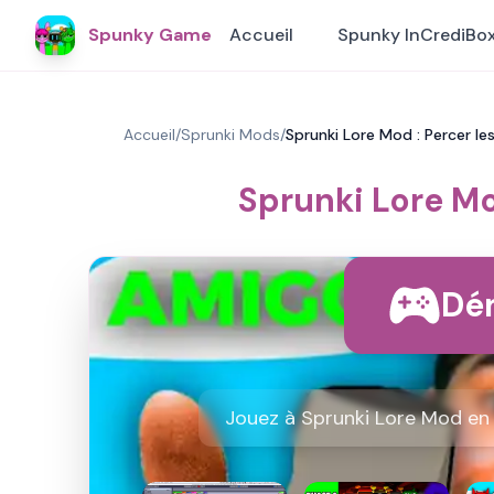
Spunky Game
Accueil
Spunky InCrediBo
Accueil
/
Sprunki Mods
/
Sprunki Lore Mod : Percer l
Sprunki Lore Mo
Dém
Jouez à Sprunki Lore Mod en 