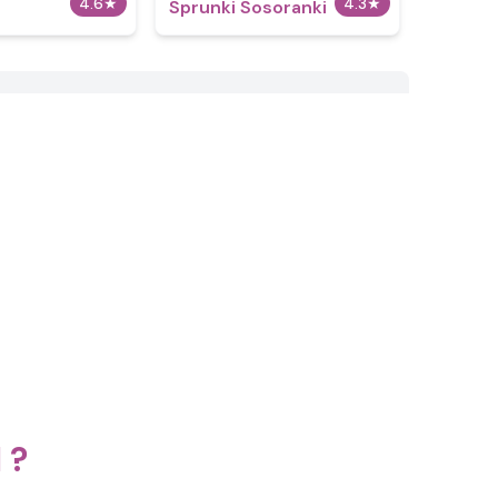
4.6
★
4.3
★
Sprunki Sosoranki
 ?