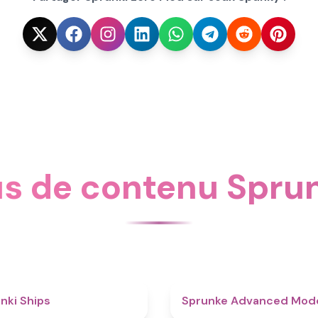
us de contenu Spru
4.3
nki Ships
Sprunke Advanced Mo