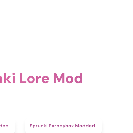
nki Lore Mod
4.5
4.8
dded
Sprunki Parodybox Modded