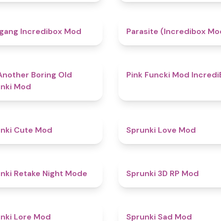
4.8
gang Incredibox Mod
Parasite (Incredibox Mo
4.7
Another Boring Old
Pink Funcki Mod Incredi
nki Mod
4.5
nki Cute Mod
Sprunki Love Mod
4.9
nki Retake Night Mode
Sprunki 3D RP Mod
4.4
nki Lore Mod
Sprunki Sad Mod