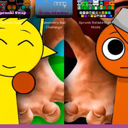
Sprunki Swap
Geometry Ball
Sprunki Retake Night
Challenge
Mode