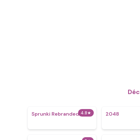
Déc
4.8
★
Sprunki Rebranded
2048