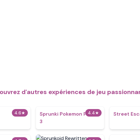
ouvrez d'autres expériences de jeu passionna
4.6
★
4.4
★
Sprunki Pokemon Phase
Street Es
3