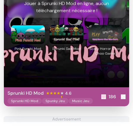
Jouer à Sprunki HD Mod en ligne, aucun
téléchargement nécessaire !
Pink Funcki Mod
Sprunki Sad Mod
Scary Horror Choo
Choo Game
Sprunki HD Mod
4.6
186
Sprunki HD Mod
Spunky Jeu
Music Jeu
Advertisement