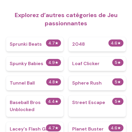
Explorez d’autres catégories de Jeu
passionnantes
4.7
★
4.6
★
Sprunki Beats
2048
4.9
★
5
★
Spunky Babies
Loaf Clicker
4.8
★
5
★
Tunnel Ball
Sphere Rush
4.4
★
5
★
Baseball Bros
Street Escape
Unblocked
4.7
★
4.6
★
Lacey's Flash Games
Planet Buster