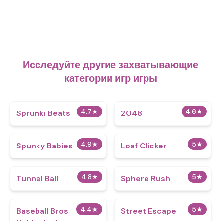
Исследуйте другие захватывающие
категории игр игры
4.7
★
4.6
★
Sprunki Beats
2048
4.9
★
5
★
Spunky Babies
Loaf Clicker
4.8
★
5
★
Tunnel Ball
Sphere Rush
4.4
★
5
★
Baseball Bros
Street Escape