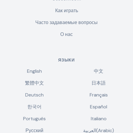
Как играть
Часто задаваемые вопросы
О нас
ЯЗЫКИ
English
中文
繁體中文
日本語
Deutsch
Français
한국어
Español
Português
Italiano
Русский
العربية(Arabic)