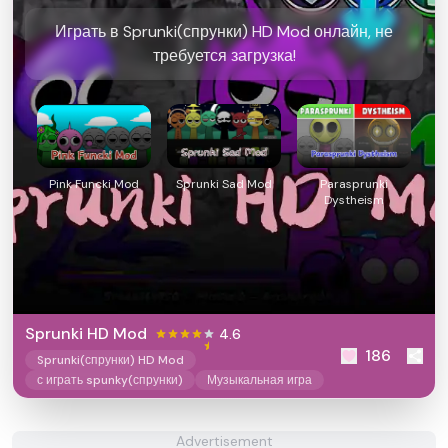
Играть в Sprunki(спрунки) HD Mod онлайн, не
требуется загрузка!
Pink Funcki Mod
Sprunki Sad Mod
Parasprunki
Dystheism
Sprunki HD Mod
4.6
186
Sprunki(спрунки) HD Mod
с играть spunky(спрунки)
Музыкальная игра
Advertisement