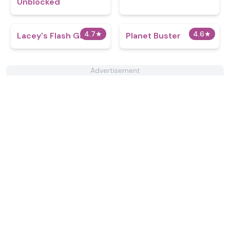
Unblocked
4.7
★
4.6
★
Lacey's Flash Games
Planet Buster
Advertisement