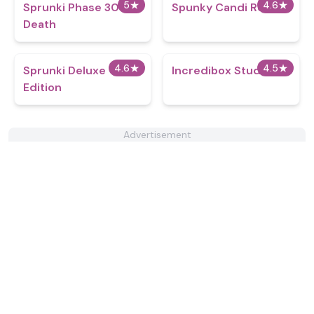
5
★
4.6
★
Sprunki Phase 30
Spunky Candi Retake
Death
4.6
★
4.5
★
Sprunki Deluxe
Incredibox Studio
Edition
Advertisement