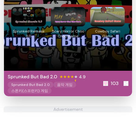
Sprunked Remake
Scary Horror Choo
Cowboy Safari
3.0
Choo Game
Game
Sprunked But Bad 2.0
4.9
103
Sprunked But Bad 2.0
음악 게임
스폰키(스프런키) 게임
Advertisement