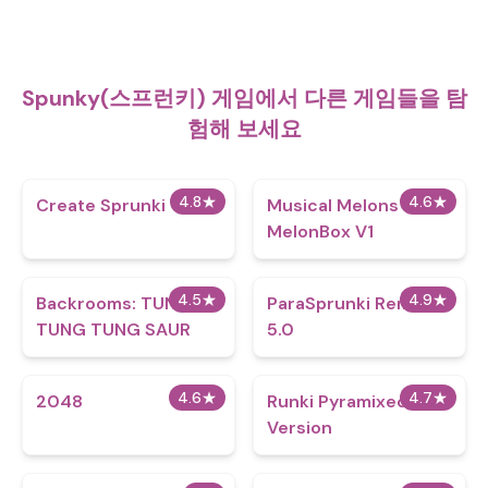
Spunky(스프런키) 게임에서 다른 게임들을 탐
험해 보세요
4.8
★
4.6
★
Create Sprunki​
Musical Melons -
MelonBox V1
4.5
★
4.9
★
Backrooms: TUNG
ParaSprunki Remake
TUNG TUNG SAUR
5.0
4.6
★
4.7
★
2048
Runki Pyramixed
Version