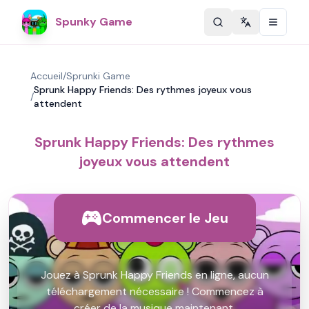
Spunky Game
Change langu
Accueil
/
Sprunki Game
Sprunk Happy Friends: Des rythmes joyeux vous
/
attendent
Sprunk Happy Friends: Des rythmes
joyeux vous attendent
Commencer le Jeu
Jouez à Sprunk Happy Friends en ligne, aucun
téléchargement nécessaire ! Commencez à
créer de la musique maintenant.