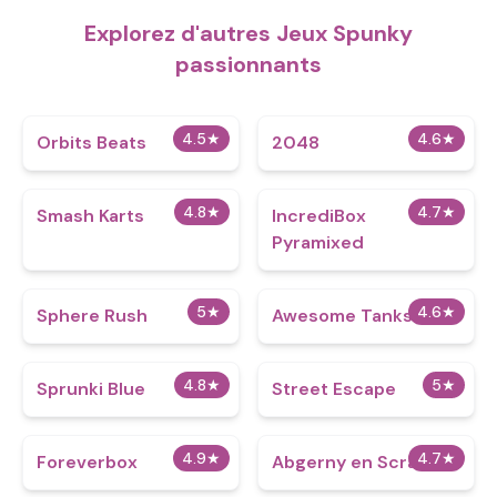
Explorez d'autres Jeux Spunky
passionnants
4.5
★
4.6
★
Orbits Beats
2048
4.8
★
4.7
★
Smash Karts
IncrediBox
Pyramixed
5
★
4.6
★
Sphere Rush
Awesome Tanks
4.8
★
5
★
Sprunki Blue
Street Escape
4.9
★
4.7
★
Foreverbox
Abgerny en Scratch