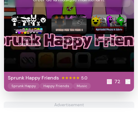
Sprunki
Sprunki Pinki Time
Sprunki Phase 6
Megalovania
Phase 3
Alive
Sprunk Happy Friends
5.0
72
Sprunk Happy
Happy Friends
Music
Advertisement