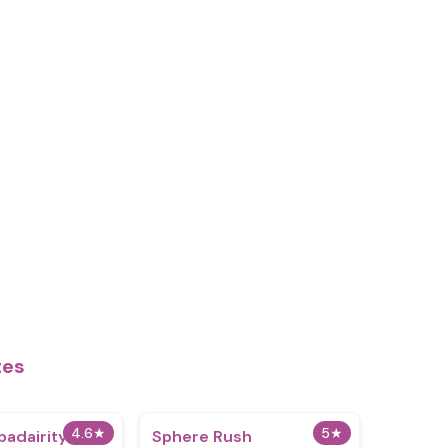
tes
4.6
★
5
★
badairity
Sphere Rush