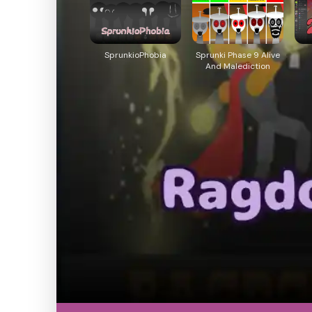
SprunkioPhobia
Sprunki Phase 9 Alive
And Malediction