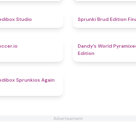
4.5
edibox Studio
Sprunki Brud Edition Fin
4.3
occer.io
Dandy’s World Pyramixe
Edition
5
edibox Sprunkios Again
Advertisement