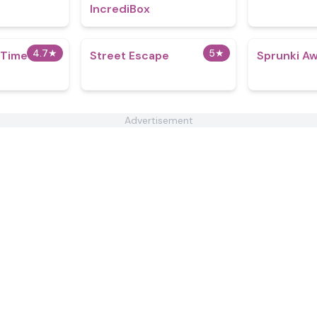
IncrediBox
4.7
★
5
★
 Time
Street Escape
Sprunki A
Advertisement