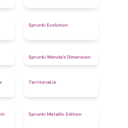
4.7
4.7
Sprunki Evolution
4.8
4.5
Sprunki Wenda’s Dimension
4.8
4.9
x
Territorial.io
4.4
4.6
nt:
Sprunki Metallic Edition