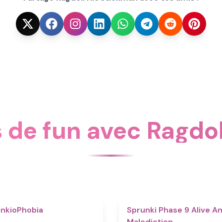
 de fun avec Ragdol
4.7
nkioPhobia
Sprunki Phase 9 Alive A
Malediction