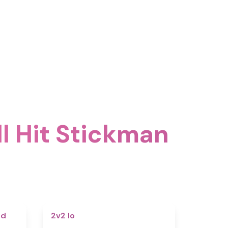
l Hit Stickman
5
4.5
nd
2v2 Io