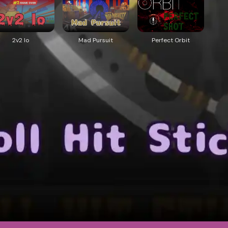
2v2 Io
Mad Pursuit
Perfect Orbit