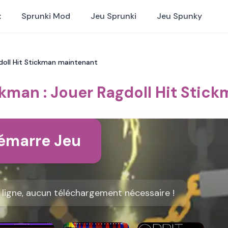
x
Sprunki Mod
Jeu Sprunki
Jeu Spunky
gdoll Hit Stickman maintenant
ckman : Jouer Ragdoll Hit Sti
émarre Jeu
 ligne, aucun téléchargement nécessaire !