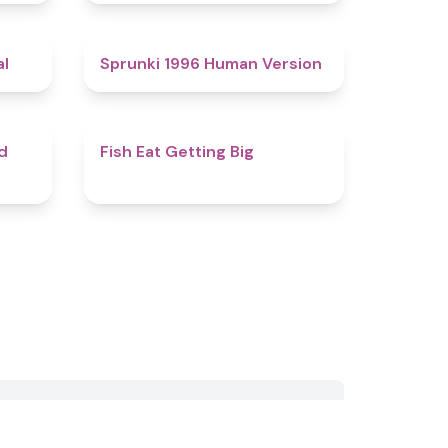
4.9
5
al
Sprunki 1996 Human Version
4.3
4.3
d
Fish Eat Getting Big