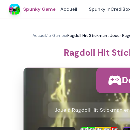
Spunky Game
Accueil
Spunky InCrediBo
Accueil
/
Io Games
/
Ragdoll Hit Stickman : Jouer Ra
Ragdoll Hit Sti
D
Joue à Ragdoll Hit Stickman en