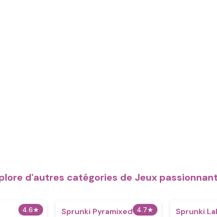
plore d'autres catégories de Jeux passionnan
4.6
★
4.7
★
Sprunki Pyramixed
Sprunki La