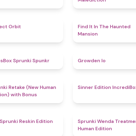
4.6
ect Orbit
Find It In The Haunted
Mansion
4.9
sBox Sprunki Spunkr
Growden Io
4.5
nki Retake (New Human
Sinner Edition IncrediBo
ion) with Bonus
4.9
Sprunki Reskin Edition
Sprunki Wenda Treatme
Human Edition