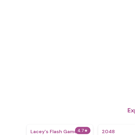
Ex
4.7
★
Lacey's Flash Games
2048