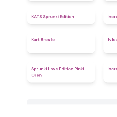
4.8
KATS Sprunki Edition
Incr
4.4
Kart Bros Io
1v1s
4.5
Sprunki Love Edition Pinki
Incr
Oren