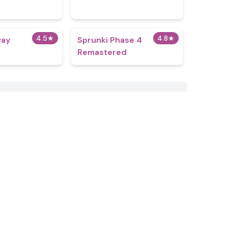
4.5
★
4.8
★
way
Sprunki Phase 4
Remastered