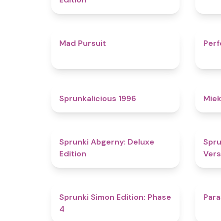
4.6
Mad Pursuit
Perf
4.4
Sprunkalicious 1996
Miek
4.9
Sprunki Abgerny: Deluxe
Spru
Edition
Vers
4.6
Sprunki Simon Edition: Phase
Para
4