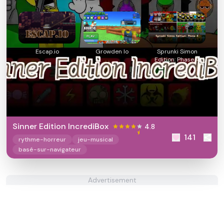
Escap.io
Growden Io
Sprunki Simon
Edition: Phase 4
Sinner Edition IncrediBox
4.8
141
rythme-horreur
jeu-musical
basé-sur-navigateur
Advertisement