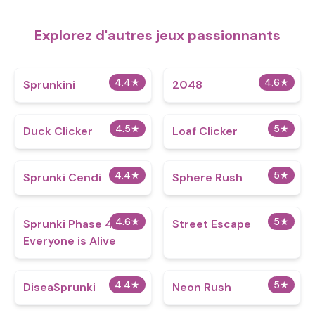
Explorez d'autres jeux passionnants
4.4
★
4.6
★
Sprunkini
2048
4.5
★
5
★
Duck Clicker
Loaf Clicker
4.4
★
5
★
Sprunki Cendi
Sphere Rush
4.6
★
5
★
Sprunki Phase 4
Street Escape
Everyone is Alive
4.4
★
5
★
DiseaSprunki
Neon Rush