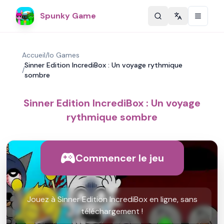
Spunky Game
Change langu
Accueil
/
Io Games
Sinner Edition IncrediBox : Un voyage rythmique
/
sombre
Sinner Edition IncrediBox : Un voyage
rythmique sombre
Commencer le jeu
Jouez à Sinner Edition IncrediBox en ligne, sans
téléchargement !