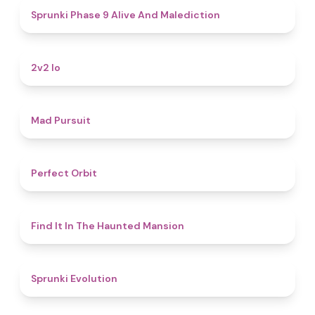
5
Sprunki Phase 9 Alive And Malediction
4.5
2v2 Io
4.6
Mad Pursuit
4.6
Perfect Orbit
4.7
Find It In The Haunted Mansion
4.7
Sprunki Evolution