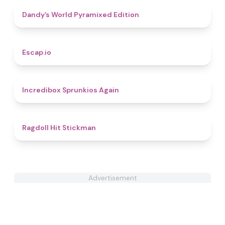
4.3
Dandy’s World Pyramixed Edition
4.9
Escap.io
5
Incredibox Sprunkios Again
4.9
Ragdoll Hit Stickman
Advertisement