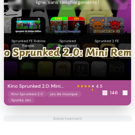
ligne, sans téléchargements !
Sprunked FE Roblox
Sprunked
Sprunked 2 FE
Edition
Revamped
Kino Sprunked 2.0: Mini
4.5
146
Remake
Kino Sprunked 2.0
jeu de musique
Spunky Jeu
Advertisement