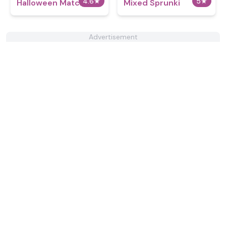
4.6
★
5
★
Halloween Match 3
Mixed Sprunki
Advertisement