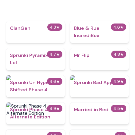
4.3
★
4.6
★
ClanGen
Blue & Rue
IncrediBox
4.7
★
4.8
★
Sprunki Pyramixed
Mr Flip
Lol
4.6
★
4.9
★
Sprunki Un Hyper
Sprunki Bad Apple
Shifted Phase 4
4.9
★
4.5
★
Sprunki Phase 4
Married in Red
Alternate Edition