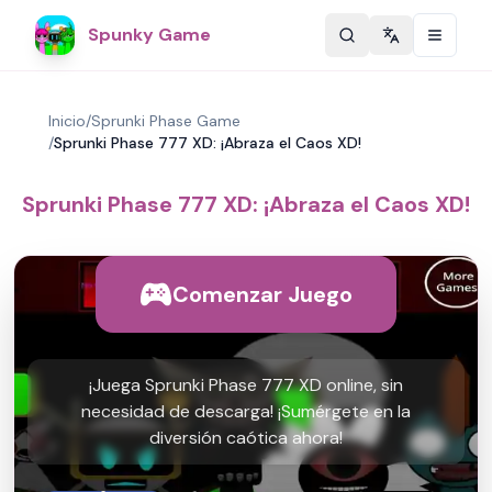
Spunky Game
Change langu
Inicio
/
Sprunki Phase Game
/
Sprunki Phase 777 XD: ¡Abraza el Caos XD!
Sprunki Phase 777 XD: ¡Abraza el Caos XD!
Comenzar Juego
¡Juega Sprunki Phase 777 XD online, sin
necesidad de descarga! ¡Sumérgete en la
diversión caótica ahora!