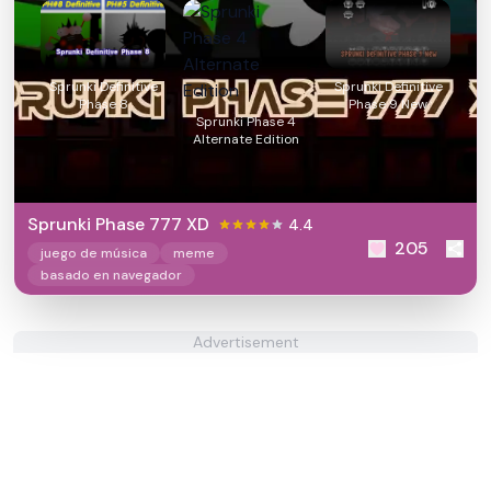
Sprunki Definitive
Sprunki Definitive
Phase 8
Phase 9 New
Sprunki Phase 4
Alternate Edition
Sprunki Phase 777 XD
4.4
205
juego de música
meme
basado en navegador
Advertisement