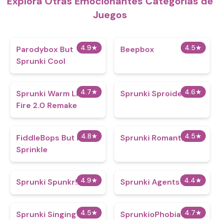
Explora Otras Emocionantes Categorías de
Juegos
4.9
★
4.5
★
Parodybox But
Beepbox
Sprunki Cool
4.7
★
4.6
★
Sprunki Warm Like
Sprunki Sproided
Fire 2.0 Remake
4.8
★
4.5
★
FiddleBops But its
Sprunki Romantic
Sprinkle​
4.9
★
4.4
★
Sprunki Spunkr!!
Sprunki Agents
4.5
★
4.7
★
Sprunki Singing
SprunkioPhobia