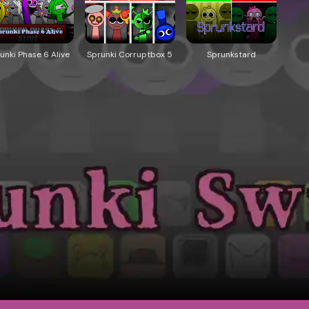
unki Phase 6 Alive
Sprunki Corruptbox 5
Sprunkstard