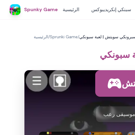
سبنكي إنكريديبوكس
الرئيسية
Spunky Game
برونكي سويتش | لعبة سبونكي
/
Sprunki Game
/
الرئيسية
ة سبونكي
تش
 موسيقى رعب