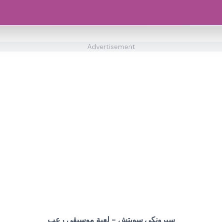
Advertisement
سبرونكي سويتش - لعبة موسيقى رعب