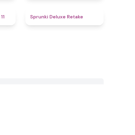
5
4.1
11
Sprunki Deluxe Retake