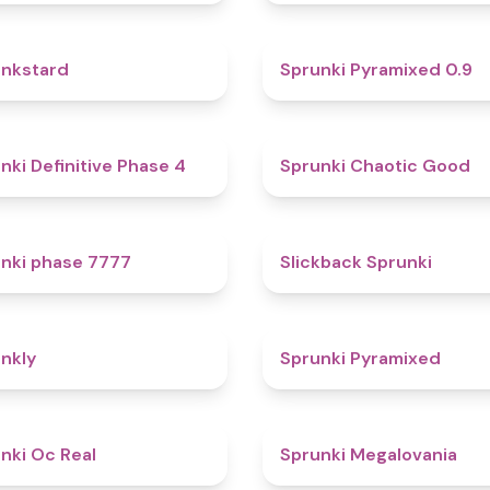
4.6
nkstard
Sprunki Pyramixed 0.9
4.7
nki Definitive Phase 4
Sprunki Chaotic Good
5
nki phase 7777
Slickback Sprunki
4.7
nkly
Sprunki Pyramixed
4.5
nki Oc Real
Sprunki Megalovania