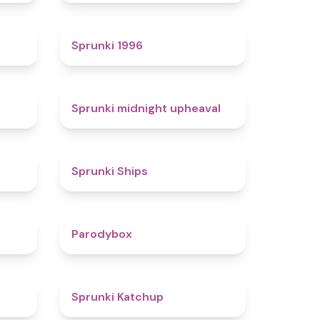
4.7
5
Sprunki 1996
4.3
4.9
Sprunki midnight upheaval
4.4
4.3
Sprunki Ships
4.3
4.3
Parodybox
4.5
4
Sprunki Katchup