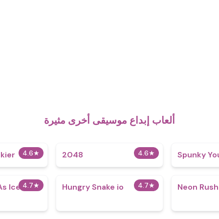
ألعاب إبداع موسيقى أخرى مثيرة
4.6
★
4.6
★
kier
2048
Spunky Yo
4.7
★
4.7
★
As Ice
Hungry Snake io
Neon Rush