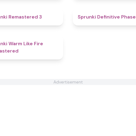
4.4
nki Remastered 3
Sprunki Definitive Phase 
4.5
nki Warm Like Fire
astered
Advertisement