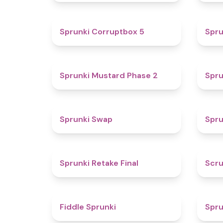
4.9
Sprunki Corruptbox 5
Spru
4.3
Sprunki Mustard Phase 2
Spru
4.6
Sprunki Swap
Spru
4.8
Sprunki Retake Final
Scru
4.4
Fiddle Sprunki
Spru