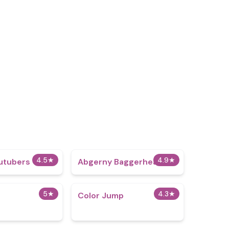
4.5
★
4.9
★
utubers
Abgerny Baggerhead
5
★
4.3
★
Color Jump