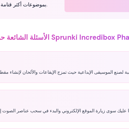
بموضوعات أكثر قتامة وأنماط إيقاع صعبة ستختبر إبداعك الموسيقي.
ئلة الشائعة حول Sprunki Incredibox Phase