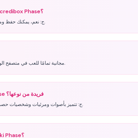
هل يمكنني حفظ إبداعاتي في Sprunki Incredibox Phase؟
نعم، يمكنك حفظ ومشاركة إبداعاتك الموسيقية مع الآخرين في المجتمع.
ج:
نعم، Sprunki Incredibox Phase مجانية تمامًا للعب في متصفح الويب الخاص بك.
ما الذي يجعل Sprunki Incredibox Phase فريدة من نوعها؟
تتميز بأصوات ومرئيات وشخصيات حصرية مع الحفاظ على متعة اللعب في مزج الموسيقى.
ج:
هل أحتاج إلى خبرة موسيقية للعب Sprunki Phase؟