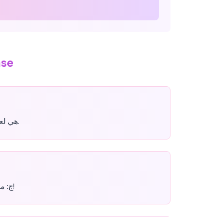
الأس
Sprunki Incredibox Phase هي لعبة لصنع الموسيقى الإبداعية حيث تمزج الإيقاعات والألحان لإنشاء مقطوعات صوتية فريدة.
ما عليك سوى زيارة الموقع الإلكتروني والبدء في سحب عناصر الصوت إلى الشخصيات لبدء إنشاء الموسيقى - لا يلزم تنزيل!
ج: