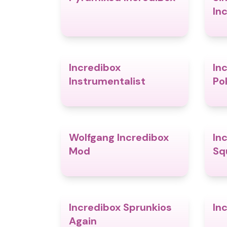
In
Incredibox
In
4.4
Instrumentalist
Po
Wolfgang Incredibox
In
4.8
Mod
Sq
Incredibox Sprunkios
In
5.0
Again