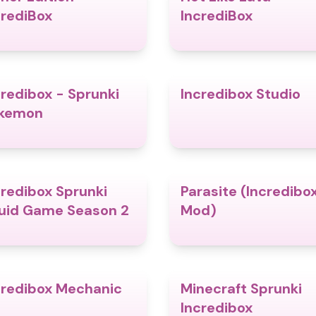
crediBox
IncrediBox
credibox - Sprunki
Incredibox Studio
4.9
kemon
credibox Sprunki
Parasite (Incredibo
4.3
uid Game Season 2
Mod)
credibox Mechanic
Minecraft Sprunki
4.3
Incredibox