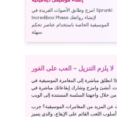
امزج وطابق الأصوات الفريدة في Sprunki
Incredibox Phase لإنشاء روائعك
الموسيقية الخاصة باستخدام عناصر تحكم
سهلة.
لا يلزم التنزيل - العب على الفور
انطلق مباشرة إلى المغامرة الموسيقية في Sprunki Incredibox Phase
يتات. أنشئ وامزج وشارك إيقاعاتك مباشرة في
وب اللعب القائم على الإيقاع، والذي يتميز