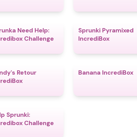
runka Need Help:
Sprunki Pyramixed
4.4
credibox Challenge
IncrediBox
ndy's Retour
Banana IncrediBox
4.5
crediBox
lp Sprunki:
4.4
credibox Challenge