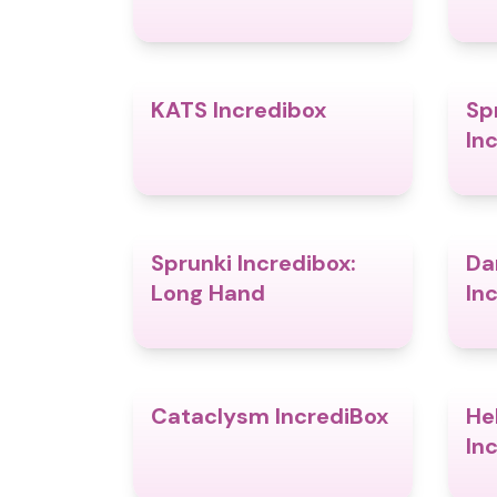
KATS Incredibox
Sp
4.3
In
Sprunki Incredibox:
Da
4.7
Long Hand
In
Cataclysm IncrediBox
He
4.5
In