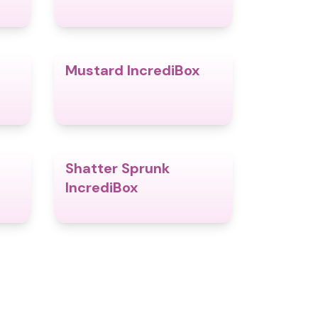
Mustard IncrediBox
4.7
4.7
Shatter Sprunk
4.4
4.9
IncrediBox