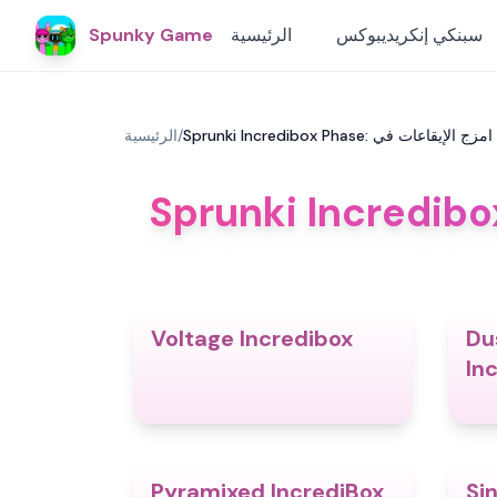
سبنكي إنكريديبوكس
الرئيسية
Spunky Game
S
/
الرئيسية
Spr: امزج الإيقاعات في Sprunki Incredibox
Voltage Incredibox
Du
5.0
In
Pyramixed IncrediBox
Si
4.8