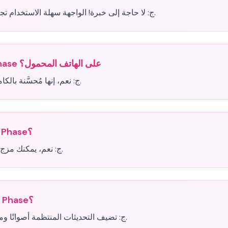
لا حاجة إلى خبرة! الواجهة سهلة الاستخدام تجعل من السهل على أي شخص إنشاء موسيقى رائعة.
ج:
هل يمكنني لعب Sprunki Incredibox Phase على الهاتف المحمول؟
نعم، إنها مُحسَّنة بالكامل لكل من أجهزة سطح المكتب والأجهزة المحمولة.
ج:
هل هناك حزم صوت مختلفة في Sprunki Phase؟
نعم، يمكنك مزج ومطابقة حزم صوتية مختلفة لإنشاء تركيبات فريدة.
ج:
ما هو معدل تحديث Sprunki Incredibox Phase؟
تضيف التحديثات المنتظمة أصواتًا وميزات وتحسينات جديدة للحفاظ على المحتوى جديدًا.
ج: