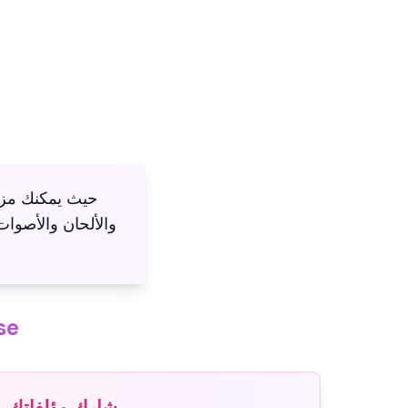
والألحان والأصوات 
المي
شارك مؤلفاتك