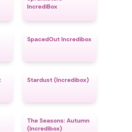
IncrediBox
SpacedOut Incredibox
4.5
4.5
x
Stardust (Incredibox)
4.4
4.5
The Seasons: Autumn
5.0
4.6
(Incredibox)