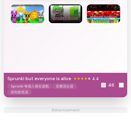
Sprunki 1996
Sprunki Ships
Sprunki Katchup
Sprunki but everyone is alive
4.4
46
Sprunki 每個人都在遊戲
音樂混合器
節拍創造器
Advertisement