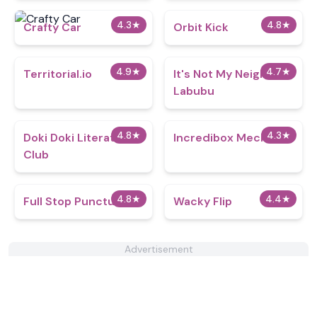
4.3
★
4.8
★
Crafty Car
Orbit Kick
4.9
★
4.7
★
Territorial.io
It's Not My Neighbor:
Labubu
4.8
★
4.3
★
Doki Doki Literature
Incredibox Mechanic
Club
4.8
★
4.4
★
Full Stop Punctuation
Wacky Flip
Advertisement