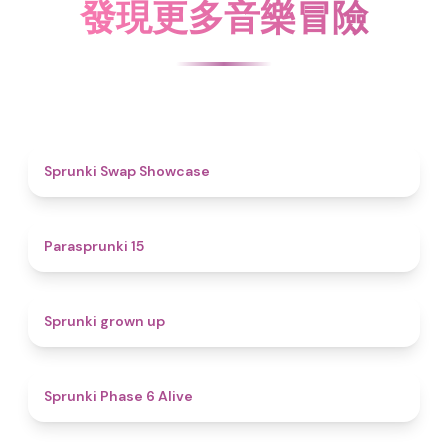
發現更多音樂冒險
4.6
Sprunki Swap Showcase
5
Parasprunki 15
4.4
Sprunki grown up
4.8
Sprunki Phase 6 Alive