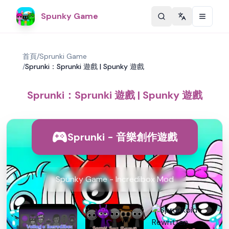
Spunky Game
Change langu
首頁
/
Sprunki Game
/
Sprunki：Sprunki 遊戲 | Spunky 遊戲
Sprunki：Sprunki 遊戲 | Spunky 遊戲
Sprunki - 音樂創作遊戲
Spunky Game - Incredibox Mod