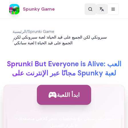
Spunky Game
Change langu
Sprunki Game
/
الرئيسية
سبرونكي لكن الجميع على قيد الحياة: لعبة سبرونكي لكن
/
الجميع على قيد الحياة | لعبة سبانكي
Sprunki But Everyone is Alive: العب
مجانًا عبر الإنترنت على Spunky لعبة
ابدأ اللعبة
أنشئ الموسيقى مع شخصيات متحركة في متصفحك -
لا يلزم التحميل!