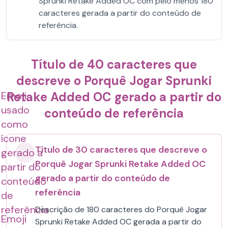
Sprunki Retake Added OC com pelo menos 180
caracteres gerada a partir do conteúdo de
referência.
Título de 40 caracteres que
descreve o Porquê Jogar Sprunki
Emoji
Retake Added OC gerado a partir do
usado
conteúdo de referência
como
ícone
Título de 30 caracteres que descreve o
gerado a
Porquê Jogar Sprunki Retake Added OC
partir do
gerado a partir do conteúdo de
conteúdo
referência
de
referência
Descrição de 180 caracteres do Porquê Jogar
Emoji
Sprunki Retake Added OC gerada a partir do