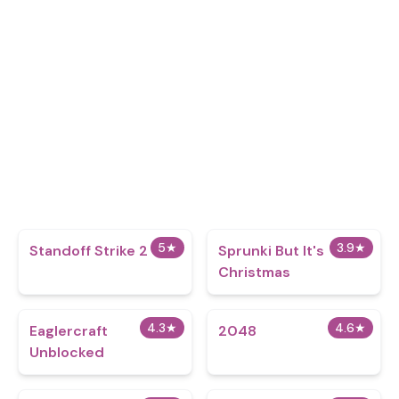
5
★
3.9
★
Standoff Strike 2
Sprunki But It's
Christmas
4.3
★
4.6
★
Eaglercraft
2048
Unblocked