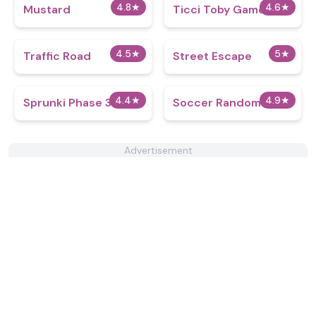
4.8
★
4.6
★
Mustard
Ticci Toby Game
4.5
★
5
★
Traffic Road
Street Escape
4.4
★
4.9
★
Sprunki Phase 365
Soccer Random
Advertisement