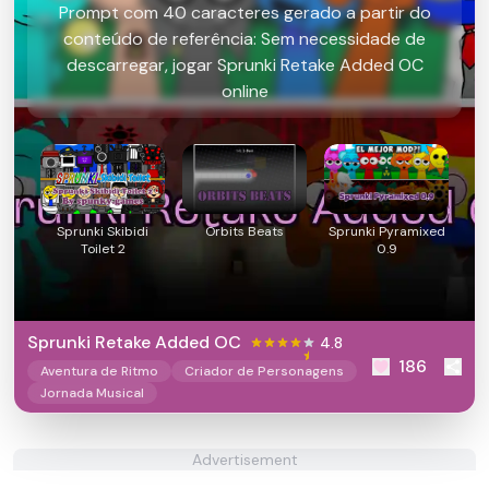
Prompt com 40 caracteres gerado a partir do
conteúdo de referência: Sem necessidade de
descarregar, jogar Sprunki Retake Added OC
online
Sprunki Skibidi
Orbits Beats
Sprunki Pyramixed
Toilet 2
0.9
Sprunki Retake Added OC
4.8
186
Aventura de Ritmo
Criador de Personagens
Jornada Musical
Advertisement