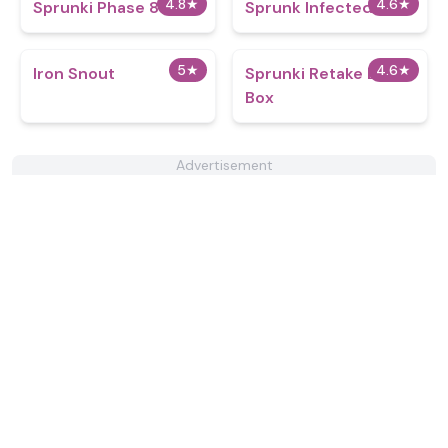
4.8
★
4.6
★
Sprunki Phase 8 v1.0
Sprunk Infected 3
5
★
4.6
★
Iron Snout
Sprunki Retake Beat
Box
Advertisement