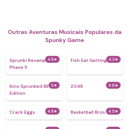
Outras Aventuras Musicais Populares da
Spunky Game
4.8
★
4.3
★
Sprunki Revamped 3:
Fish Eat Getting Big
Phase 5
5
★
4.6
★
Kino Sprunked BE
2048
Edition
4.8
★
4.5
★
Crack Eggs
Basketball Bros