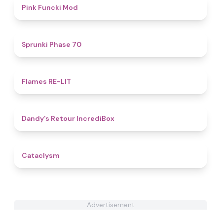
4.8
Pink Funcki Mod
4.6
Sprunki Phase 70
4.8
Flames RE-LIT
4.5
Dandy's Retour IncrediBox
5
Cataclysm
Advertisement