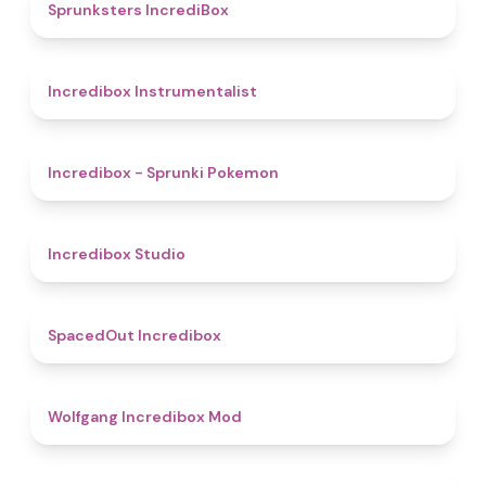
5
Sprunksters IncrediBox
4.4
Incredibox Instrumentalist
4.9
Incredibox - Sprunki Pokemon
4.5
Incredibox Studio
4.5
SpacedOut Incredibox
4.8
Wolfgang Incredibox Mod