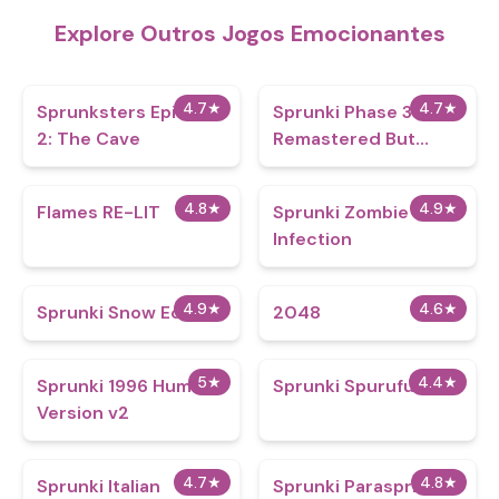
Explore Outros Jogos Emocionantes
4.7
★
4.7
★
Sprunksters Episode
Sprunki Phase 3
2: The Cave
Remastered But
Everyone is Vineria
4.8
★
4.9
★
Flames RE-LIT
Sprunki Zombie
Infection
4.9
★
4.6
★
Sprunki Snow Edition
2048
5
★
4.4
★
Sprunki 1996 Human
Sprunki Spurufuture
Version v2
4.7
★
4.8
★
Sprunki Italian
Sprunki Parasprinkle