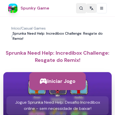
Spunky Game
Change langu
Início
/
Casual Games
Sprunka Need Help: Incredibox Challenge: Resgate do
/
Remix!
Sprunka Need Help: Incredibox Challenge:
Resgate do Remix!
Iniciar Jogo
Jogue Sprunka Need Help: Desafio Incredibox
online – sem necessidade de baixar!