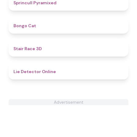
4.9
Sprincull Pyramixed
4.6
Bongo Cat
4.3
Stair Race 3D
4.8
Lie Detector Online
Advertisement