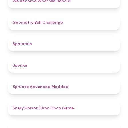
We Become What We Behold
4.3
Geometry Ball Challenge
4.5
Sprunmin
4.8
Sponks
4.5
Sprunke Advanced Modded
4.6
Scary Horror Choo Choo Game