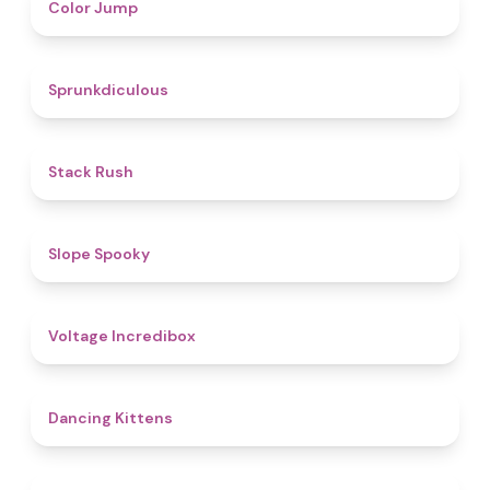
4.3
Color Jump
4.5
Sprunkdiculous
4.4
Stack Rush
4.9
Slope Spooky
5
Voltage Incredibox
4.5
Dancing Kittens