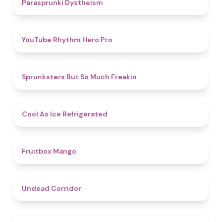
4.6
Parasprunki Dystheism
4.7
YouTube Rhythm Hero Pro
4.9
Sprunksters But So Much Freakin
4.7
Cool As Ice Refrigerated
4.9
Fruitbox Mango
4.6
Undead Corridor