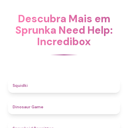
Descubra Mais em
Sprunka Need Help:
Incredibox
4.6
Squidki
4.9
Dinosaur Game
4.6