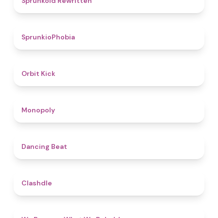
Sprunkoid Rewritten
4.7
SprunkioPhobia
4.8
Orbit Kick
4.8
Monopoly
5
Dancing Beat
4.7
Clashdle
4.3