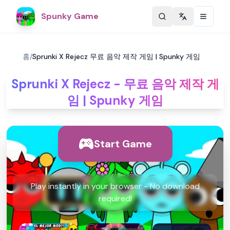
Spunky Game
Change langu
홈
/
Sprunki X Rejecz 무료 음악 제작 게임 | Spunky 게임
Sprunki X Rejecz - 무료 음악 제작 게
임 | Spunky 게임
Start Game
Play instantly in your browser - No download
required!