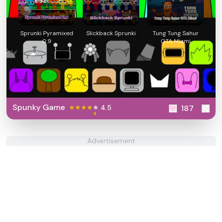
Sprunki Pyramixed
Slickback Sprunki
Tung Tung Sahur
0.9
GTA Miami
Spunky Game
4.5
187
Advertisement