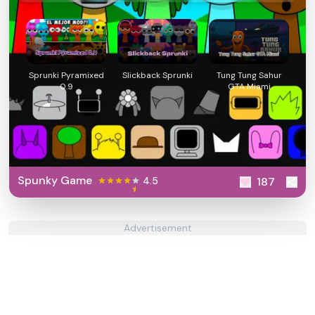
Sprunki Pyramixed
Slickback Sprunki
Tung Tung Sahur
0.9
GTA Miami
Spunky Game
4.5
187
Advertisement