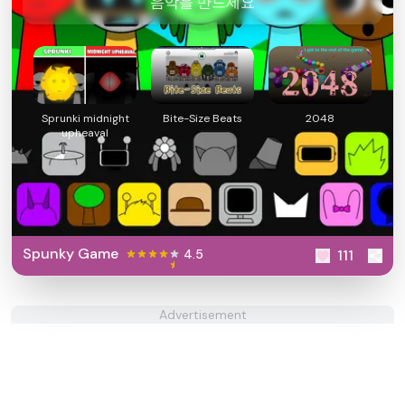
음악을 만드세요
Sprunki midnight
Bite-Size Beats
2048
upheaval
Spunky Game
4.5
111
Advertisement