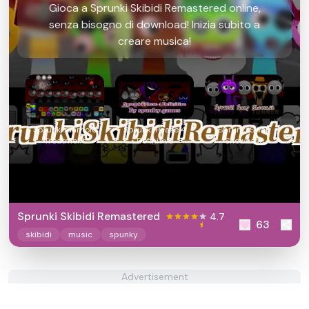
Gioca a Sprunki Skibidi Remastered online,
senza bisogno di download! Inizia subito a
creare musica!
Sprunki Garnold
Sprunki Phase 4
Sprunki Swap
Treatment
Definitive
Showcase
Sprunki Skibidi Remastered
4.7
63
skibidi
music
spunky
Advertisement