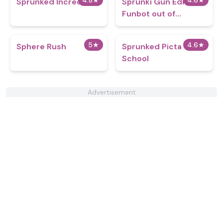
4.8
★
4.6
★
Sprunked IncrediBox
Sprunki Gun Edition -
Funbot out of
Control
5
★
4.6
★
Sphere Rush
Sprunked Picta
School
Advertisement