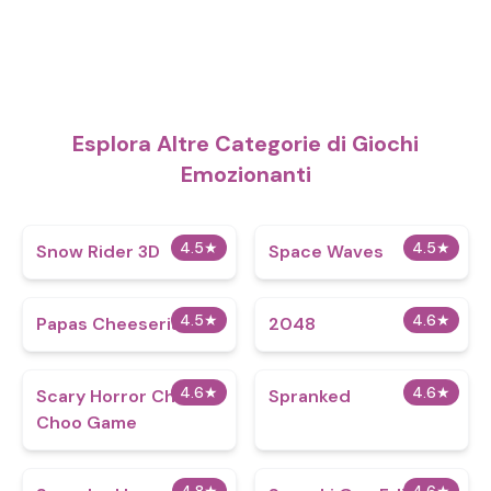
Esplora Altre Categorie di Giochi
Emozionanti
4.5
★
4.5
★
Snow Rider 3D
Space Waves
4.5
★
4.6
★
Papas Cheeseria
2048
4.6
★
4.6
★
Scary Horror Choo
Spranked
Choo Game