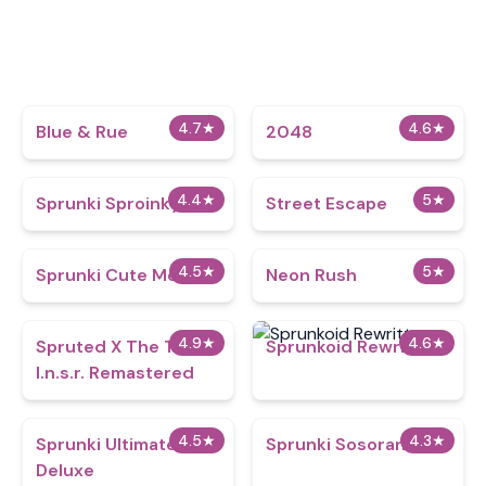
4.7
★
4.6
★
Blue & Rue
2048
4.4
★
5
★
Sprunki Sproinky
Street Escape
4.5
★
5
★
Sprunki Cute Mod
Neon Rush
4.9
★
4.6
★
Spruted X The Team
Sprunkoid Rewritten
I.n.s.r. Remastered​
4.5
★
4.3
★
Sprunki Ultimate
Sprunki Sosoranki
Deluxe