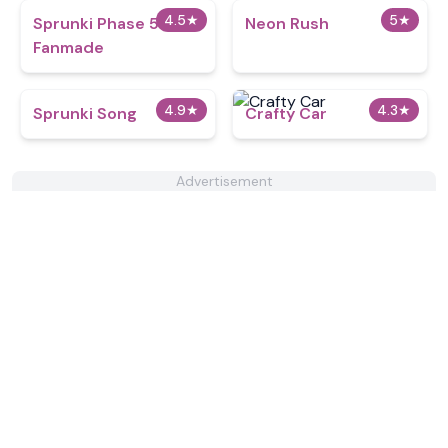
4.5
★
5
★
Sprunki Phase 5
Neon Rush
Fanmade
4.9
★
4.3
★
Sprunki Song
Crafty Car
Advertisement