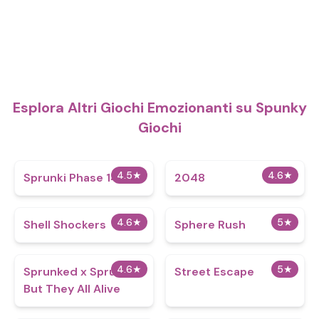
Esplora Altri Giochi Emozionanti su Spunky
Giochi
4.5
★
4.6
★
Sprunki Phase 14
2048
4.6
★
5
★
Shell Shockers
Sphere Rush
4.6
★
5
★
Sprunked x Sprunki
Street Escape
But They All Alive