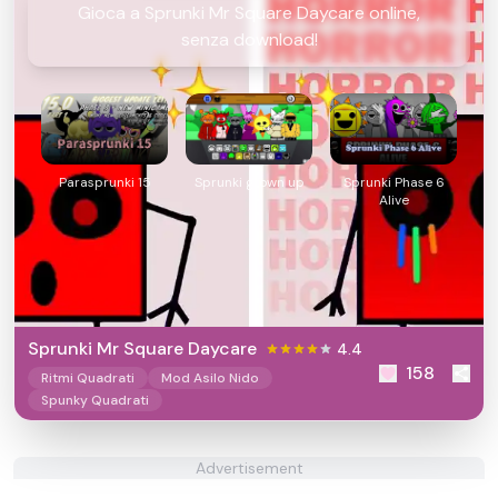
Gioca a Sprunki Mr Square Daycare online,
senza download!
Parasprunki 15
Sprunki grown up
Sprunki Phase 6
Alive
Sprunki Mr Square Daycare
4.4
158
Ritmi Quadrati
Mod Asilo Nido
Spunky Quadrati
Advertisement