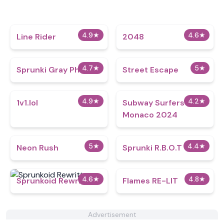
4.9
★
4.6
★
Line Rider
2048
4.7
★
5
★
Sprunki Gray Phase 2
Street Escape
4.9
★
4.2
★
1v1.lol
Subway Surfers
Monaco 2024
5
★
4.4
★
Neon Rush
Sprunki R.B.O.T
4.6
★
4.8
★
Sprunkoid Rewritten
Flames RE-LIT
Advertisement