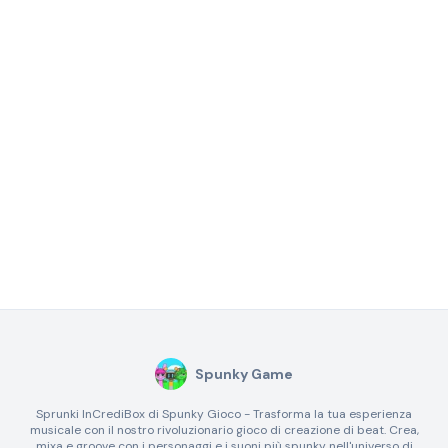
Spunky Game
Sprunki InCrediBox di Spunky Gioco - Trasforma la tua esperienza
musicale con il nostro rivoluzionario gioco di creazione di beat. Crea,
mixa e groove con i personaggi e i suoni più spunky nell'universo di