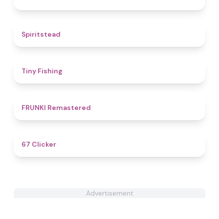
4.4
Spiritstead
4.5
Tiny Fishing
4.7
FRUNKI Remastered
4.3
67 Clicker
Advertisement