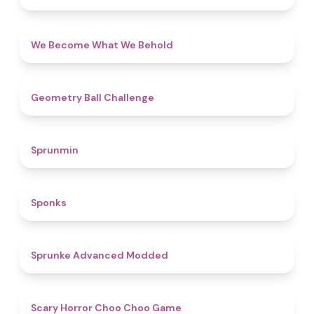
4.3
We Become What We Behold
4.3
Geometry Ball Challenge
4.5
Sprunmin
4.8
Sponks
4.5
Sprunke Advanced Modded
4.6
Scary Horror Choo Choo Game