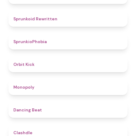
4.6
Sprunkoid Rewritten
4.7
SprunkioPhobia
4.8
Orbit Kick
4.8
Monopoly
5
Dancing Beat
4.7
Clashdle