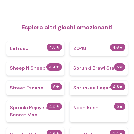
Esplora altri giochi emozionanti
4.5
★
4.6
★
Letroso
2048
4.4
★
5
★
Sheep N Sheep
Sprunki Brawl Stars 2
5
★
4.8
★
Street Escape
Sprunkee Legacy
4.5
★
5
★
Sprunki Rejoyed
Neon Rush
Secret Mod
4.6
★
4.4
★