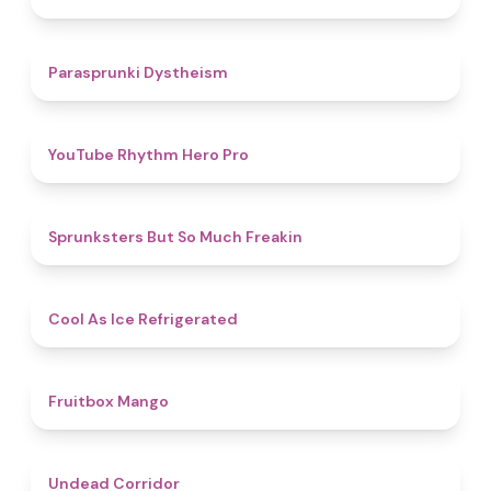
4.6
Parasprunki Dystheism
4.7
YouTube Rhythm Hero Pro
4.9
Sprunksters But So Much Freakin
4.7
Cool As Ice Refrigerated
4.9
Fruitbox Mango
4.6
Undead Corridor