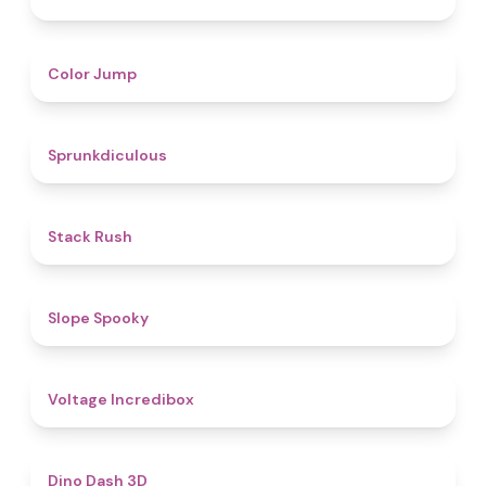
4.3
Color Jump
4.5
Sprunkdiculous
4.4
Stack Rush
4.9
Slope Spooky
5
Voltage Incredibox
4.8
Dino Dash 3D