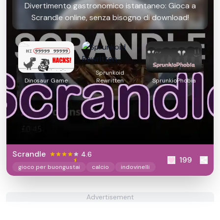
Divertimento gastronomico istantaneo: Gioca a
Scrandle online, senza bisogno di download!
Sprunkoid
Rewritten
Dinosaur Game
SprunkioPhobia
Scrandle
4.6
199
gioco per buongustai
calcio
indovinelli
Advertisement