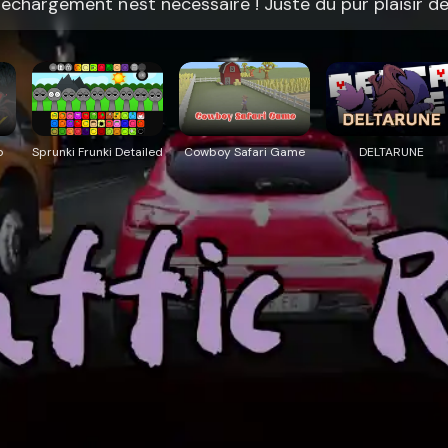
éléchargement n'est nécessaire ! Juste du pur plaisir d
o
Sprunki Frunki Detailed
Cowboy Safari Game
DELTARUNE