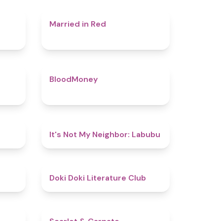
4.4
4.5
Married in Red
4.5
4.6
BloodMoney
4.8
4.7
It's Not My Neighbor: Labubu
4.8
4.8
Doki Doki Literature Club
4.4
5