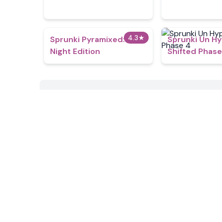
4.3
★
Sprunki Pyramixed:
Sprunki Un H
Night Edition
Shifted Phase