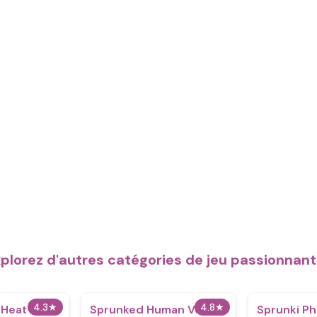
plorez d'autres catégories de jeu passionnan
4.3
★
4.8
★
rHeat
Sprunked Human Ver
Sprunki Ph