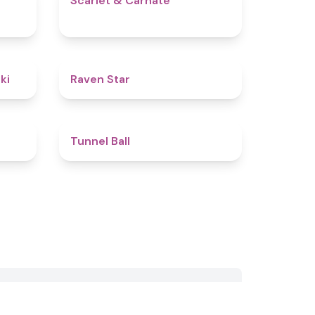
Scarlet & Carnate
4.8
4.8
ki
Raven Star
4.6
4.8
Tunnel Ball