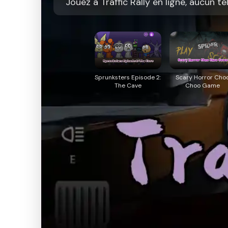
Jouez à Traffic Rally en ligne, aucun t
Sprunksters Episode 2:
Scary Horror Cho
The Cave
Choo Game