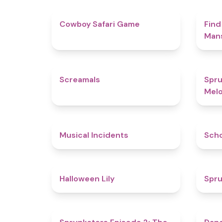
4.7
Cowboy Safari Game
Find
Man
4.5
Screamals
Spru
Melo
4.6
Musical Incidents
Sch
5
Halloween Lily
Spru
4.7