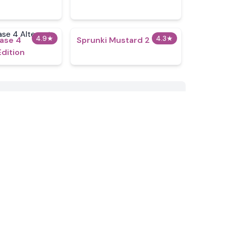
4.9
★
4.3
★
hase 4
Sprunki Mustard 2
Edition