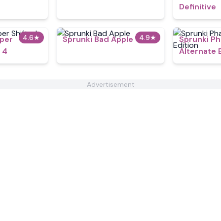
Definitive
4.6
★
4.9
★
yper
Sprunki Bad Apple
Sprunki P
 4
Alternate 
Advertisement