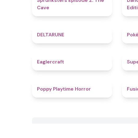
Sprunksters Episode 2: The
Dand
Cave
Edit
4.8
DELTARUNE
Poké
4.9
Eaglercraft
Supe
4.6
Poppy Playtime Horror
Fusi