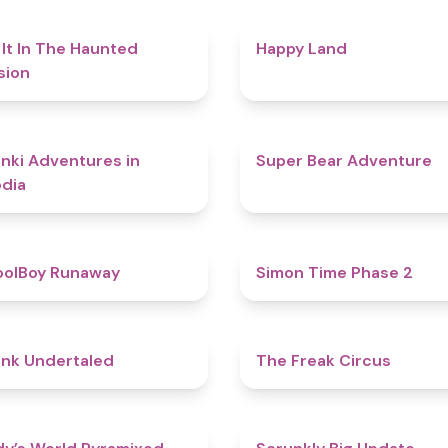
4.7
 It In The Haunted
Happy Land
sion
4.3
nki Adventures in
Super Bear Adventure
dia
4.8
oolBoy Runaway
Simon Time Phase 2
4.4
nk Undertaled
The Freak Circus
4.3