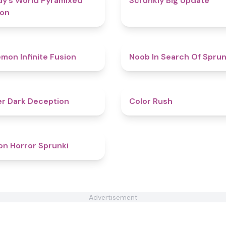
y’s World Pyramixed
Scrunkly Big Update
ion
4.9
mon Infinite Fusion
Noob In Search Of Sprun
4.7
r Dark Deception
Color Rush
4.8
on Horror Sprunki
Advertisement