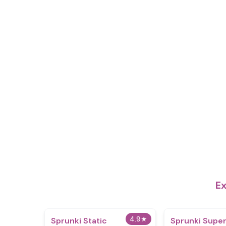
Ex
4.9
★
Sprunki Static
Sprunki Supe