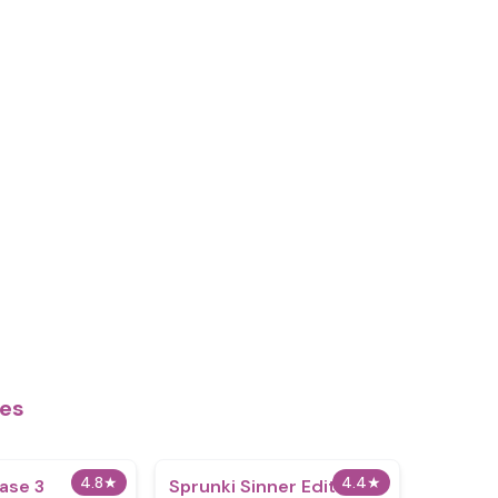
tes
4.8
★
4.4
★
ase 3
Sprunki Sinner Edition