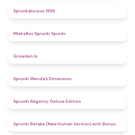
4.4
Sprunkalicious 1996
4.9
MieksBox Sprunki Spunkr
4.8
Growden Io
4.5
Sprunki Wenda’s Dimension
4.9
Sprunki Abgerny: Deluxe Edition
4.5
Sprunki Retake (New Human Version) with Bonus