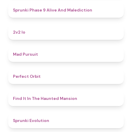
5
Sprunki Phase 9 Alive And Malediction
4.5
2v2 Io
4.6
Mad Pursuit
4.6
Perfect Orbit
4.7
Find It In The Haunted Mansion
4.7
Sprunki Evolution