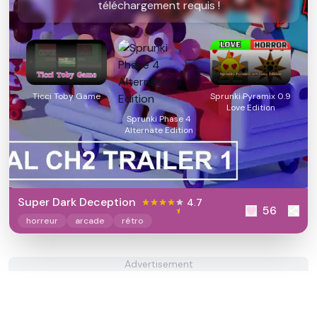
téléchargement requis !
Ticci Toby Game
Sprunki Pyramix 0.9
Love Edition
Sprunki Phase 4
Alternate Edition
Super Dark Deception
4.7
56
horreur
arcade
rétro
Advertisement