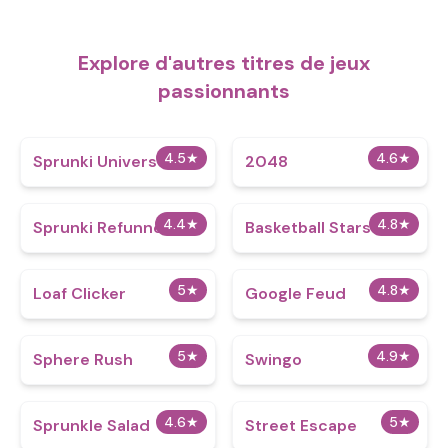
Explore d'autres titres de jeux
passionnants
4.5
★
4.6
★
Sprunki Universe 1
2048
4.4
★
4.8
★
Sprunki Refunned
Basketball Stars
5
★
4.8
★
Loaf Clicker
Google Feud
5
★
4.9
★
Sphere Rush
Swingo
4.6
★
5
★
Sprunkle Salad
Street Escape