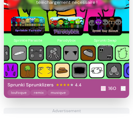
téléchargement nécessaire !
Sprinkle Parasite
Parodybox
Sprunki Swap
Showcase
Sprunki Sprunklizers
4.4
160
loufoque
remix
musique
Advertisement