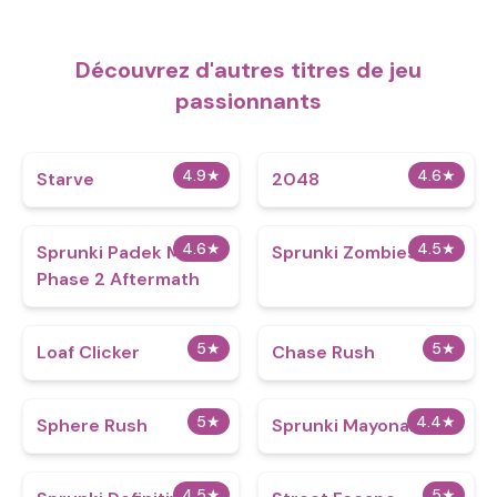
Découvrez d'autres titres de jeu
passionnants
4.9
★
4.6
★
Starve
2048
4.6
★
4.5
★
Sprunki Padek Man
Sprunki Zombies
Phase 2 Aftermath
5
★
5
★
Loaf Clicker
Chase Rush
5
★
4.4
★
Sphere Rush
Sprunki Mayonaise 2
4.5
★
5
★