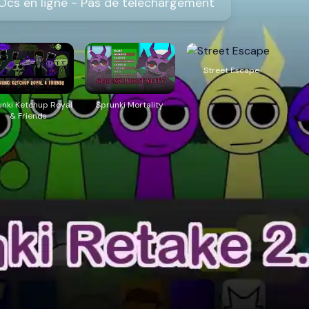
 Ocs en ligne - Pas de téléchargement
Street Escape
unki Ketchup Royal
Sprunki Mortality
& Friends