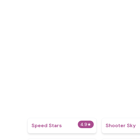
4.9
★
​​Speed Stars​
Shooter Sky