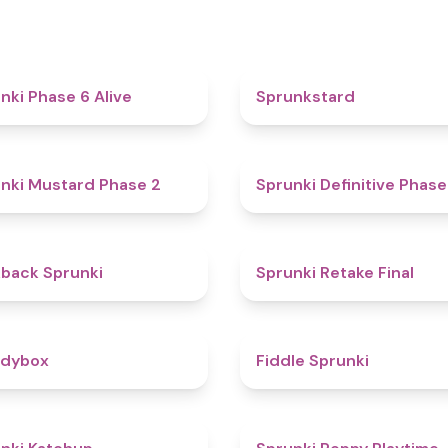
4.8
nki Phase 6 Alive
Sprunkstard
4.3
nki Mustard Phase 2
Sprunki Definitive Phase
4.4
kback Sprunki
Sprunki Retake Final
4.3
odybox
Fiddle Sprunki
4