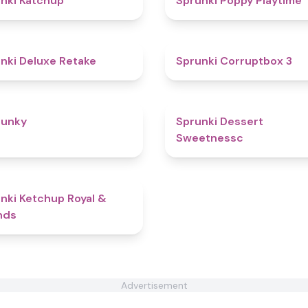
nki Katchup
Sprunki Poppy Playtime
4.1
nki Deluxe Retake
Sprunki Corruptbox 3
4.5
runky
Sprunki Dessert
Sweetnessc
4.8
nki Ketchup Royal &
nds
Advertisement