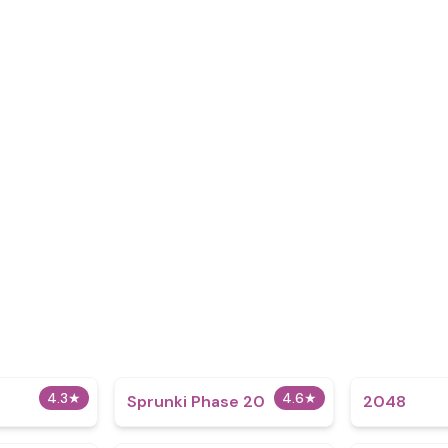
4.3
★
4.6
★
Sprunki Phase 20
2048