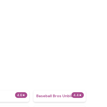
4.6
★
4.4
★
Baseball Bros Unblocked