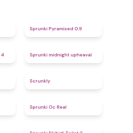
4.6
4.7
Sprunki Pyramixed 0.9
4.7
4.9
 4
Sprunki midnight upheaval
4.8
4.7
Scrunkly
4.4
4.5
Sprunki Oc Real
4.9
4.7