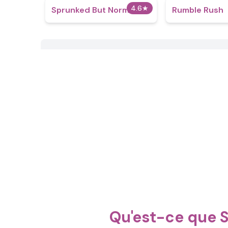
4.6
★
Sprunked But Normal 2
Rumble Rush
Qu'est-ce que S