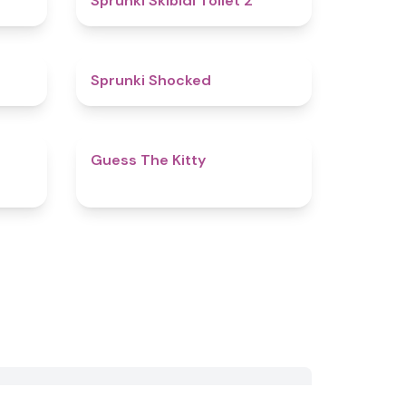
Sprunki Skibidi Toilet 2
5
4.5
Sprunki Shocked
4.5
4.3
Guess The Kitty