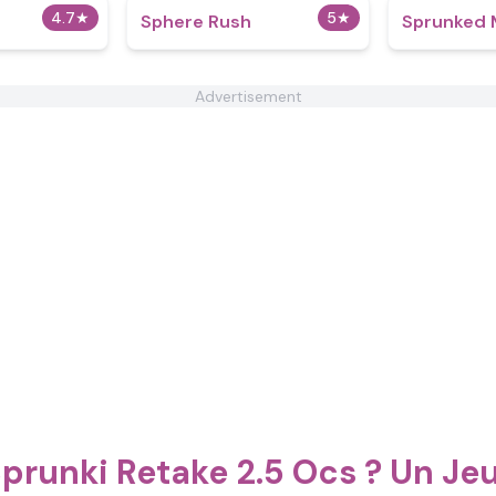
4.7
★
5
★
Sphere Rush
Sprunked 
Advertisement
prunki Retake 2.5 Ocs ? Un J