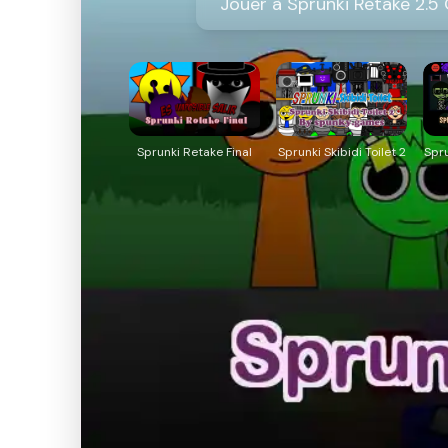
Jouer à Sprunki Retake 2.5
Sprunki Retake Final
Sprunki Skibidi Toilet 2
Spr