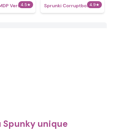
4.5
★
4.9
★
MDP Version
Sprunki Corruptbox 5
eu Spunky unique