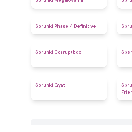
Sprunki Megalovania
Spru
4.6
Sprunki Phase 4 Definitive
Spru
4.6
Sprunki Corruptbox
Spe
4.6
Sprunki Gyat
Spru
Frie