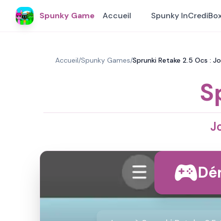
Spunky Game
Accueil
Spunky InCrediBo
Accueil
/
Spunky Games
/
Sprunki Retake 2.5 Ocs : J
S
J
Dém