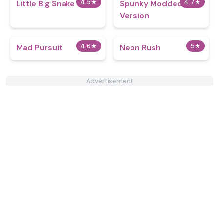
4.5
★
4.7
★
Little Big Snake
Spunky Modded
Version
4.6
★
5
★
Mad Pursuit
Neon Rush
Advertisement