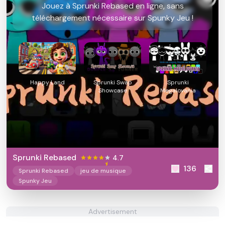
Jouez à Sprunki Rebased en ligne, sans
téléchargement nécessaire sur Spunky Jeu !
Happy Land
Sprunki Swap
Sprunki
Showcase
Megalovania
Sprunki Rebased
4.7
136
Sprunki Rebased
jeu de musique
Spunky Jeu
Advertisement