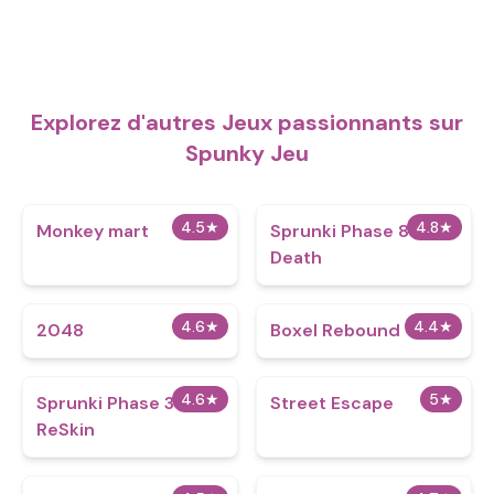
Explorez d'autres Jeux passionnants sur
Spunky Jeu
4.5
★
4.8
★
Monkey mart
Sprunki Phase 888
Death
4.6
★
4.4
★
2048
Boxel Rebound
4.6
★
5
★
Sprunki Phase 3
Street Escape
ReSkin