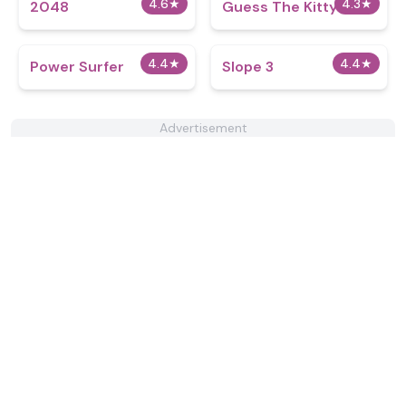
4.6
★
4.3
★
2048
Guess The Kitty
4.4
★
4.4
★
Power Surfer
Slope 3
Advertisement