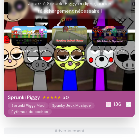
Jouez à Sprunki Piggy en ligne, aucun
téléchargement nécessaire !
Sprunki Pyramixed
Cowboy Safari
Slickback Sprunki
Game
Sprunki Piggy
5.0
136
Sprunki Piggy Mod
Spunky Jeux Musique
Rythmes de cochon
Advertisement