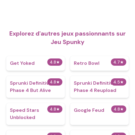
Explorez d'autres jeux passionnants sur
Jeu Spunky
4.8
★
4.7
★
Get Yoked
Retro Bowl
4.8
★
4.5
★
Sprunki Definitive
Sprunki Definitive
Phase 4 But Alive
Phase 4 Reupload
4.8
★
4.8
★
Speed Stars
Google Feud
Unblocked