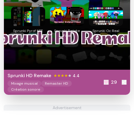
Sprunki Pyrof NFE
Sprunki Retake
Sprunki Oc Real
Final
Sprunki HD Remake
4.4
29
Mixage musical
Remaster HD
Création sonore
Advertisement