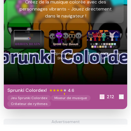
Créez de la musique colorée avec des
personnages vibrants - Jouez directement
dans le navigateur !
Orbits Beats
Sprunki Swap
Sprunki Vaporwave
Showcase
V1
Sprunki Colordex!
4.6
212
Jeu Sprunki Colordex
Mixeur de musique
Créateur de rythmes
Advertisement